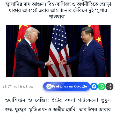
জ্বালানির দাম আগুন। বিশ্ব-বাণিজ্য ও অর্থনীতিতে জোড়া
ধাক্কার আবহেই এবার আলোচনার টেবিলে দুই ‘সুপার
পাওয়ার’।
১৪ মে, ২০২৬ ০৪:০০
Prefer us on Google
ওয়াশিংটন ও বেজিং: ইটের বদলা পাটকেলে! তুমুল
শুল্ক-যুদ্ধের স্মৃতি এখনও অতীত হয়নি। তার উপর আবার