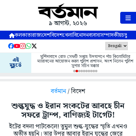
৯ আগস্ট, ২০২৬
কলকাতা
রাজ্য
দেশ
বিদেশ
খেলা
বিনোদন
ব্যবসা
সম্পাদকীয়
চতুষ্পর্ণ
মুর্শিদাবাদে রোড সেফটি সপ্তাহ উদযাপনে পাঁচ কিলোমিটার
এই
ম্যারাথনের আয়োজন করল পুলিশ প্রশাসন, অংশ নিলেন পুলিশ
মুহূর্তে
সুপার সচিন মক্কার
বর্তমান
/ বিদেশ
শুল্কযুদ্ধ ও ইরান সংকটের আবহে চীন
সফরে ট্রাম্প, বাণিজ্যই টার্গেট!
ইটের বদলা পাটকেলে! তুমুল শুল্ক-যুদ্ধের স্মৃতি এখনও
অতীত হয়নি। তার উপর আবার ইরান যুদ্ধের জেরে