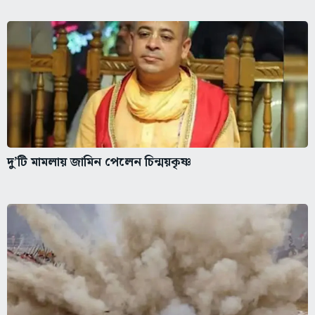
দু’টি মামলায় জামিন পেলেন চিন্ময়কৃষ্ণ