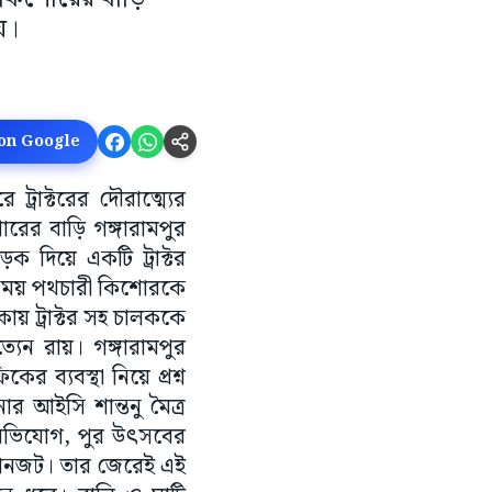
য়।
 on Google
ট্রাক্টরের দৌরাত্ম্যের
রের বাড়ি গঙ্গারামপুর
ক দিয়ে একটি ট্রাক্টর
মার সময় পথচারী কিশোরকে
কায় ট্রাক্টর সহ চালককে
যেন রায়। গঙ্গারামপুর
 ব্যবস্থা নিয়ে প্ৰশ্ন
র আইসি শান্তনু মৈত্র
ের অভিযোগ, পুর উৎসবের
যানজট। তার জেরেই এই