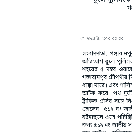
গ
২৩ জানুয়ারি, ২০২৫ ০০:০০
সংবাদদাতা, গঙ্গারামপুর
অভিযোগ তুলে পুলিসক
শহরের ৫ নম্বর ওয়ার্
গঙ্গারামপুর চৌপথীর দি
ধাক্কা মারে। এবং পালি
আটক করে। পথ দুর্ঘটন
ট্রাফিক ওসির সঙ্গে ব
তোলেন। ৫১২ নং জাতীয়
ঘটনাস্থলে এসে পরিস্থ
জন্য ৫১২ নং জাতীয় 