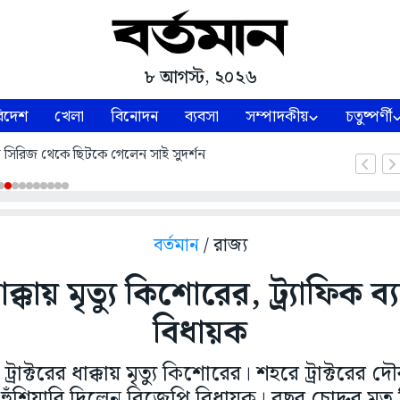
৮ আগস্ট, ২০২৬
িদেশ
খেলা
বিনোদন
ব্যবসা
সম্পাদকীয়
চতুষ্পর্ণী
্ট সিরিজ থেকে ছিটকে গেলেন সাই সুদর্শন
বর্তমান
/ রাজ্য
াক্কায় মৃত্যু কিশোরের, ট্র্যাফিক ব্যব
বিধায়ক
ট্রাক্টরের ধাক্কায় মৃত্যু কিশোরের। শহরে ট্রাক্টরের দে
হুঁশিয়ারি দিলেন বিজেপি বিধায়ক। বছর চোদ্দর মৃ