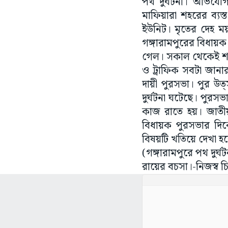
পথ দুর্ঘটনা। অভিযোগ
মাফিয়ারা শহরের ব্যস্ত 
ইউনিট। মৃতের দেহ ময়ন
গঙ্গারামপুরের বিধায়ক
গেল। সকাল থেকেই শহরে
ও ট্রাফিক সবটা জানার
দায়ী পুরসভা। পুর উ
দুর্ঘটনা ঘটেছে। পুরস
কাজ রাতে হয়। জাতী
বিধায়ক পুরসভার দিকে
বিষয়টি খতিয়ে দেখা হ
(গঙ্গারামপুরে পথ দুর্
রায়ের বচসা।-নিজস্ব চিত