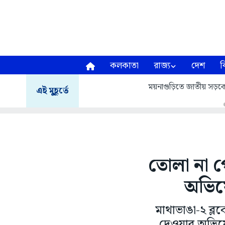
কলকাতা
রাজ্য
দেশ
ব
ময়নাগুড়িতে জাতীয় সড়
এই মুহূর্তে
তোলা না প
অভিয
মাথাভাঙা-২ ব্ল
দেওয়ার অভিযো