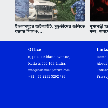
ইসলামপুরে শুটআউট, দুষ্কৃতীদের গুলিতে
মুখ্যমন্ত্
রক্তাত্ত শিক্ষক,...
ফল, অবশে
Office
Links
6, J.B.S. Haldane Avenue,
Home
Kolkata 700 105, India.
About
Contac
info@bartamanpatrika.com
+91 - 33 2251 3292 / 93
Privac