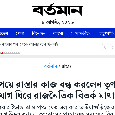
৮ আগস্ট, ২০২৬
িদেশ
খেলা
বিনোদন
ব্যবসা
সম্পাদকীয়
চতুষ্পর্ণী
কে মহিলার গলা থেকে সোনার চেন ছিনতাই
বর্তমান
/ রাজ্য
েয়ে রাস্তার কাজ বন্ধ করলেন তৃ
োগ ঘিরে রাজনৈতিক বিতর্ক মাথা
কের রুইডাঙা গ্রাম পঞ্চায়েত এলাকার ডাউয়াগুড়িতে রা
গ উঠল তৃণমূল কংগ্রেসের পঞ্চায়েত সদস্যের বিরুদ