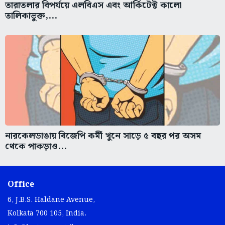
তারাতলার বিপর্যয়ে এলবিএস এবং আর্কিটেক্ট কালো
তালিকাভুক্ত,...
নারকেলডাঙায় বিজেপি কর্মী খুনে সাড়ে ৫ বছর পর অসম
থেকে পাকড়াও...
Office
6, J.B.S. Haldane Avenue,
Kolkata 700 105, India.