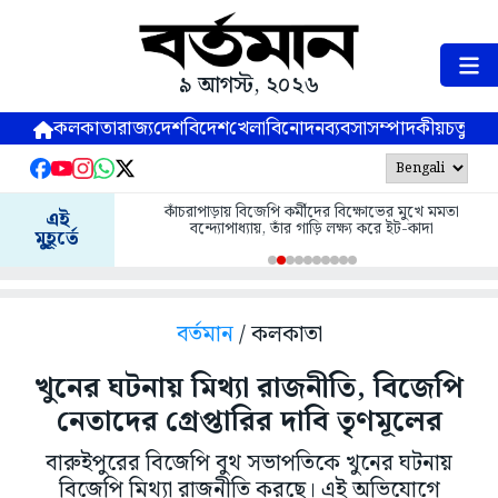
৯ আগস্ট, ২০২৬
কলকাতা
রাজ্য
দেশ
বিদেশ
খেলা
বিনোদন
ব্যবসা
সম্পাদকীয়
চতুষ্পর্ণ
কাঁচরাপাড়ায় বিজেপি কর্মীদের বিক্ষোভের মুখে মমতা
এই
বন্দ্যোপাধ্যায়, তাঁর গাড়ি লক্ষ্য করে ইট-কাদা
মুহূর্তে
বর্তমান
/ কলকাতা
খুনের ঘটনায় মিথ্যা রাজনীতি, বিজেপি
নেতাদের গ্রেপ্তারির দাবি তৃণমূলের
বারুইপুরের বিজেপি বুথ সভাপতিকে খুনের ঘটনায়
বিজেপি মিথ্যা রাজনীতি করছে। এই অভিযোগে