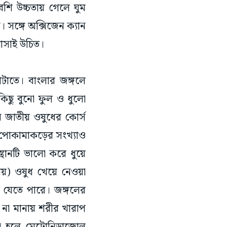
েশি উচ্চতায় গেলে ঘুম
 সঙ্গে অক্সিজেন ক্যান
আসাই উচিত।
টাতে। বাংলার জঙ্গলে
কিছু বুনো ফুল ও ধুলো
ন জাতীয় ওষুধের কোর্স
। পোকামাকড়ের সংখ্যাও
থানটি ভালো করে ধুয়ে
তীয়) ওষুধ খেয়ে নেওয়া
 যেতে পারে। জঙ্গলের
 না মানায় শরীর খারাপ