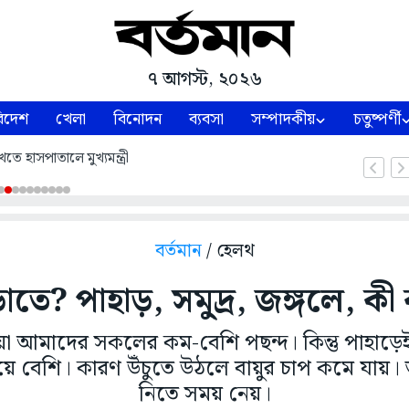
৭ আগস্ট, ২০২৬
িদেশ
খেলা
বিনোদন
ব্যবসা
সম্পাদকীয়
চতুষ্পর্ণী
তে হাসপাতালে মুখ্যমন্ত্রী
বর্তমান
/ হেলথ
তে? পাহাড়, সমু্দ্র, জঙ্গলে, কী 
য়া আমাদের সকলের কম-বেশি পছন্দ। কিন্তু পাহাড়
য়ে বেশি। কারণ উঁচুতে উঠলে বায়ুর চাপ কমে যায়। 
নিতে সময় নেয়।