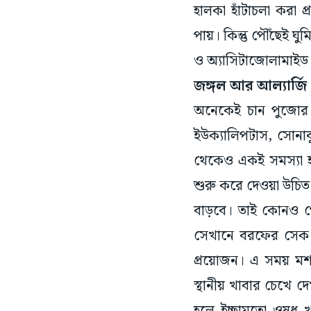
হালকা হাঁটাচলা করা 
পায়। কিন্তু পৌঁছেই ঘ
ও অ্যাসিটাজোলামাইড 
জঙ্গল আর আল্যার্জি
অনেকেই চান পুজোর ক
ইউক্যালিপটাস, সোনাঝ
থেকেও একই সমস্যা হত
শুরু করে দেওয়া উচিত
বাড়বে। তাই কোনও পো
সেখানে বরফের সেক দি
প্রয়োজন। এ সময় মশা
স্থানীয় খাবার চেখে 