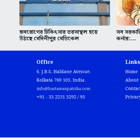
হৃদরোগের চিকিৎসার ভরসাস্থল হয়ে
সব সরকারি
উঠছে মেদিনীপুর মেডিকেল
কর্নার:...
Office
Links
6, J.B.S. Haldane Avenue,
Home
Kolkata 700 105, India.
About
Contac
info@bartamanpatrika.com
+91 - 33 2251 3292 / 93
Privac