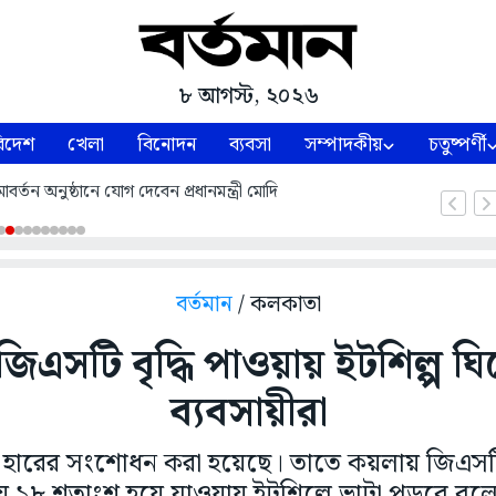
৮ আগস্ট, ২০২৬
িদেশ
খেলা
বিনোদন
ব্যবসা
সম্পাদকীয়
চতুষ্পর্ণী
্তন অনুষ্ঠানে যোগ দেবেন প্রধানমন্ত্রী মোদি
বর্তমান
/ কলকাতা
জিএসটি বৃদ্ধি পাওয়ায় ইটশিল্প ঘির
ব্যবসায়ীরা
টি হারের সংশোধন করা হয়েছে। তাতে কয়লায় জিএসট
েয়ে ১৮ শতাংশ হয়ে যাওয়ায় ইটশিল্পে ভাটা পড়বে বল