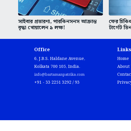
সাইবার প্রতারণা, পারকিনসনস আক্রান্ত
ফের চিকিৎস
বৃদ্ধা খোয়ালেন ৯ লক্ষ!
টার্গেট তিন
Office
Links
6, J.B.S. Haldane Avenue,
Home
Kolkata 700 105, India.
About
Contac
info@bartamanpatrika.com
+91 - 33 2251 3292 / 93
Privac