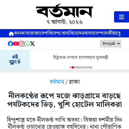
৭ আগস্ট, ২০২৬
কলকাতা
রাজ্য
দেশ
বিদেশ
খেলা
বিনোদন
ব্যবসা
সম্পাদকীয়
চতুষ্পর্ণ
এই
মিঠুনকে দেখতে হাসপাতালে মুখ্যমন্ত্রী
মুহূর্তে
বর্তমান
/ রাজ্য
নীলকণ্ঠের রূপে মজে ঝাড়গ্রামে বাড়ছে
পর্যটকদের ভিড়, খুশি হোটেল মালিকরা
হিন্দুশাস্ত্র মতে নীলকণ্ঠ পাখি অবধ্য। বিজয়া দশমীর দিন
নীলকণ্ঠ ওড়ানোর রেওয়াজ বহুদিনের। নানা পৌরাণিক