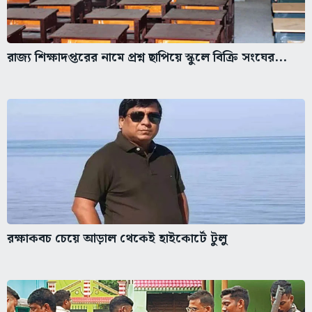
রাজ্য শিক্ষাদপ্তরের নামে প্রশ্ন ছাপিয়ে স্কুলে বিক্রি সংঘের...
রক্ষাকবচ চেয়ে আড়াল থেকেই হাইকোর্টে টুলু