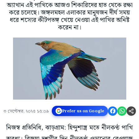
অ্যাখান এই পাখিকে আজও শিকারিদের হাত থেকে রক্ষা
করে চলেছে। জঙ্গলমহল এলাকার মানুষজন দীর্ঘ সময়
ধরে শস্যের কীটপতঙ্গ খেয়ে নেওয়া এই পাখির অনিষ্ট
করেন না।
৩ সেপ্টেম্বর, ২০২৫ ১৫:০৯
Prefer us on Google
নিজস্ব প্রতিনিধি, ঝাড়গ্ৰাম: হিন্দুশাস্ত্র মতে নীলকণ্ঠ পাখি