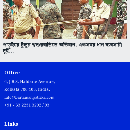
পাড়ুইয়ে টুলুর শ্বশুরবাড়িতে অভিযান, একসময় ধান ব্যবসায়ী
দুই...
Office
6, J.B.S. Haldane Avenue,
Kolkata 700 105, India.
info@bartamanpatrika.com
+91 - 33 2251 3292 / 93
Links