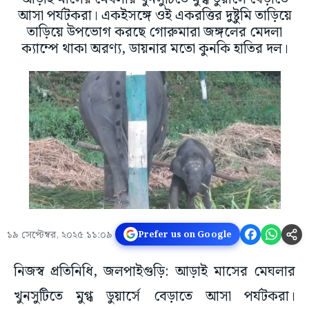
আসা পর্যটকরা। একইসঙ্গে ওই একরত্তির দুষ্টুমি তাড়িয়ে
তাড়িয়ে উপভোগ করছে গোরুমারা জঙ্গলের মেদলা
ক্যাম্পে থাকা অরণ্য, ডায়নার মতো কুনকি হাতির দল।
১৯ সেপ্টেম্বর, ২০২৫ ১১:০৯
Prefer us on Google
নিজস্ব প্রতিনিধি, জলপাইগুড়ি: আড়াই মাসের মেঘলার
খুনসুটিতে মুগ্ধ ডুয়ার্সে বেড়াতে আসা পর্যটকরা।