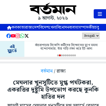
৯ আগস্ট, ২০২৬
কলকাতা
রাজ্য
দেশ
বিদেশ
খেলা
বিনোদন
ব্যবসা
সম্পাদকীয়
চতুষ্পর্ণ
কাঁচরাপাড়ায় বিজেপি কর্মীদের বিক্ষোভের মুখে মমতা
এই
বন্দ্যোপাধ্যায়, তাঁর গাড়ি লক্ষ্য করে ইট-কাদা
মুহূর্তে
বর্তমান
/ রাজ্য
মেঘলার খুনসুটিতে মুগ্ধ পর্যটকরা,
একরত্তির দুষ্টুমি উপভোগ করছে কুনকি
হাতির দল
আড়াই মাসের মেঘলার খুনসুটিতে মুগ্ধ ডুয়ার্সে বেড়াতে