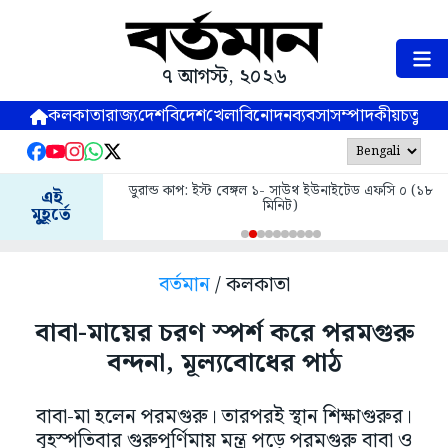
৭ আগস্ট, ২০২৬
কলকাতা
রাজ্য
দেশ
বিদেশ
খেলা
বিনোদন
ব্যবসা
সম্পাদকীয়
চতুষ্পর্ণ
ডুরান্ড কাপ: ইস্ট বেঙ্গল ১- সাউথ ইউনাইটেড এফসি ০ (১৮
এই
মিনিট)
মুহূর্তে
বর্তমান
/ কলকাতা
বাবা-মায়ের চরণ স্পর্শ করে পরমগুরু
বন্দনা, মূল্যবোধের পাঠ
বাবা-মা হলেন পরমগুরু। তারপরই স্থান শিক্ষাগুরুর।
বৃহস্পতিবার গুরুপূর্ণিমায় মন্ত্র পড়ে পরমগুরু বাবা ও