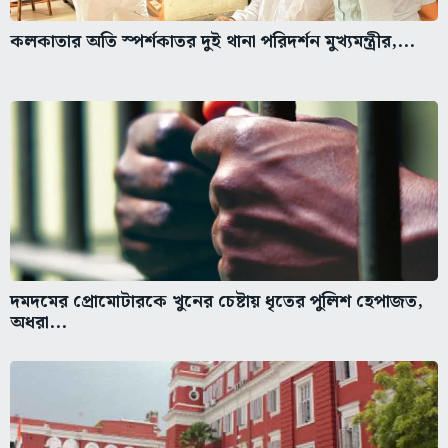
কলকাতার অতি স্পর্শকাতর দুই থানা পরিদর্শন মুখ্যমন্ত্রীর,...
দমদমের প্রোমোটারকে খুনের চেষ্টায় ধৃতের পুলিশ হেপাজত,
অধরা...