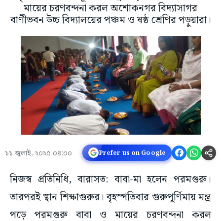
মায়ের চরণবন্দনা করল অশোকনগর বিদ্যাসাগর
বাণীভবন উচ্চ বিদ্যালয়ের পঞ্চম ও ষষ্ঠ শ্রেণির পড়ুয়ারা।
১১ জুলাই, ২০২৫ ০৪:০০
Prefer us on Google
নিজস্ব প্রতিনিধি, বারাসত: বাবা-মা হলেন পরমগুরু।
তারপরই স্থান শিক্ষাগুরুর। বৃহস্পতিবার গুরুপূর্ণিমায় মন্ত্র
পড়ে পরমগুরু বাবা ও মায়ের চরণবন্দনা করল