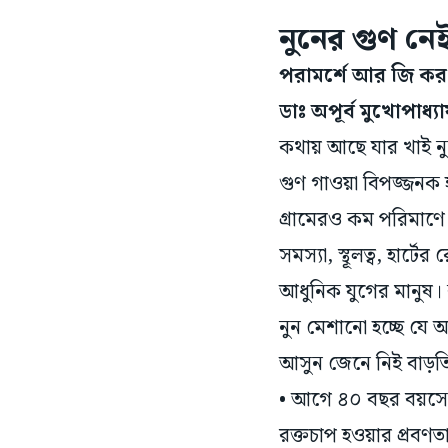
নুনের গুণ নে
পরামর্শে আর জি কর 
ডাঃ অপূর্ব মুখোপাধ্য
কথায় আছে যার খাই নুন
গুণ গাওয়া বিপজ্জনক হতে 
গ্রামেরও কম পরিমাণে ন
সমস্যা, স্থূলত্ব, হা
আধুনিক যুগের মানুষ
নুন মেশানো হচ্ছে যে 
আসুন জেনে নিই বাড়তি
• আগে ৪০ বছর বয়সের 
রক্তচাপ হওয়ার প্রবণতা