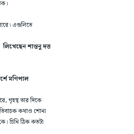
ারক।
পারে। এগুলিতে
লিখেছেন শান্তনু দত্ত
র্শে মণিপাল
রে, গৃহস্থ তার দিকে
 নেতিবাচক কথাও শোনা
দিকে। চিনি ঠিক কতটা