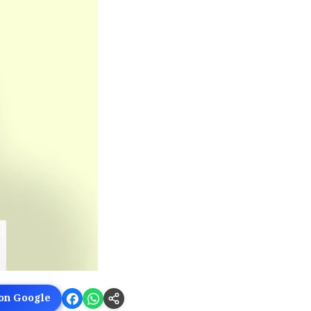
 on Google