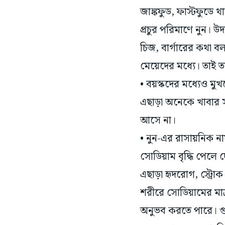
জাঙ্কফুড, ফাস্টফুডে থাক
প্রচুর পরিমাণে নুন। উ
চিজ, বার্গারের কথা 
মেয়েদের মধ্যে। তাই ত
• বয়স্কদের মধ্যেও মু
এছাড়া অনেকে খাবার স
আসে না।
• নুন-এর রাসায়নিক না
সোডিয়াম বৃদ্ধি পেলে 
এছাড়া হৃদরোগ, স্ট্রো
শরীরে সোডিয়ামের মাত্রা
অনুভব করতে পারে। গুরু