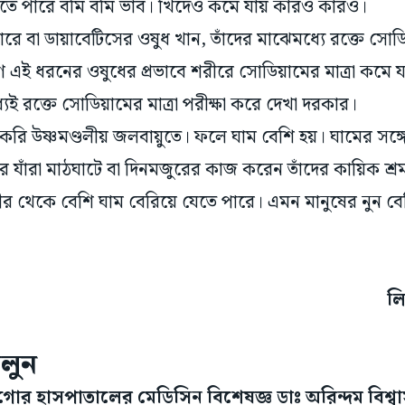
িতে পারে বমি বমি ভাব। খিদেও কমে যায় কারও কারও।
রেশারে বা ডায়াবেটিসের ওষুধ খান, তাঁদের মাঝেমধ্যে রক্তে সোড
 এই ধরনের ওষুধের প্রভাবে শরীরে সোডিয়ামের মাত্রা কমে 
েই রক্তে সোডিয়ামের মাত্রা পরীক্ষা করে দেখা দরকার।
 করি উষ্ণমণ্ডলীয় জলবায়ুতে। ফলে ঘাম বেশি হয়। ঘামের সঙ্গ
 যাঁরা মাঠঘাটে বা দিনমজুরের কাজ করেন তাঁদের কায়িক শ্র
র থেকে বেশি ঘাম বেরিয়ে যেতে পারে। এমন মানুষের নুন বেশ
লি
 চলুন
োর হাসপাতালের মেডিসিন বিশেষজ্ঞ ডাঃ অরিন্দম বিশ্ব