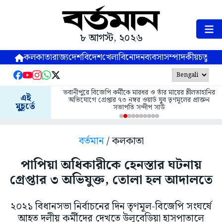
৮ আগস্ট, ২০২৬
কলকাতা
রাজ্য
দেশ
বিদেশ
খেলা
বিনোদন
ব্যবসা
সম্পাদকীয়
চতুষ্পর্ণ
ভবানীপুরে বিজেপি কর্মীকে মারধর ও তাঁর মায়ের শ্লীলতাহানির
এই
অভিযোগে গ্রেপ্তার ৭৩ নম্বর ওয়ার্ড যুব তৃণমূলের প্রাক্তন
মুহূর্তে
সভাপতি সন্দীপ সাউ
বর্তমান
/ কলকাতা
পাপিয়া অধিকারীকে হেনস্তার ঘটনায়
গ্রেপ্তার ৩ অভিযুক্ত, তোলা হল আদালতে
২০২১ বিধানসভা নির্বাচনের দিন তৃণমূল-বিজেপি সংঘর্ষে
আহত দলীয় কর্মীদের দেখতে উলুবেড়িয়া হাসপাতালে