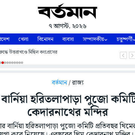
৭ আগস্ট, ২০২৬
িদেশ
খেলা
বিনোদন
ব্যবসা
সম্পাদকীয়
চতুষ্পর্ণী
ুদ্ধে উত্তরাখণ্ডে মিছিল কংগ্রেসের
বর্তমান
/ রাজ্য
বার্নিয়া হরিতলাপাড়া পুজো কমিট
কেদারনাথের মন্দির
র বার্নিয়া হরিতলাপাড়া পুজো কমিটি প্রতিবছর থিমের
য়গা করে নিয়েছে। এবছরের থিম কেদারনাথ মন্দির। 