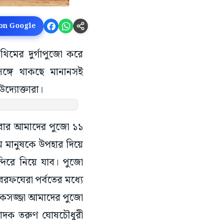
 on Google
 থিমের দুর্গাপুজো করে
ঙ্গে থাকছে মানানসই
দ্যোক্তারা।
 এবার আমাদের পুজো ১১
ম মানুষকে উপহার দিয়ে
্দিরে নিয়ে যাব। পুজো
 বরফঘেরা পর্বতের মধ্যে
োকসজ্জা আমাদের পুজো
্পাদক তরুণ ঘোষচৌধুরী