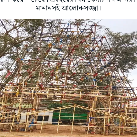
মানানসই আলোকসজ্জা।