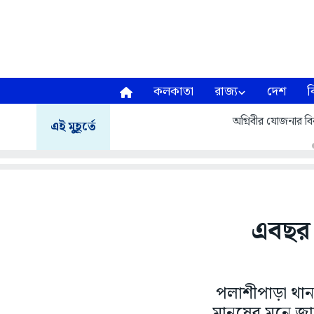
কলকাতা
রাজ্য
দেশ
ব
অগ্নিবীর যোজনার বির
এই মুহূর্তে
এবছর 
পলাশীপাড়া থানা
মানুষের মনে জা