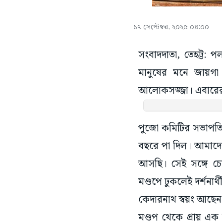
১৭ সেপ্টেম্বর, ২০২৫ ০৪:০০
সংবাদদাতা, তেহট্ট: প
মানুষের মনে জায়গা
আলোকসজ্জা। এবারের পু
পুজো কমিটির সভাপতি 
বছরে পা দিল। আমাদের
আসছি। সেই সঙ্গে চোখ
মণ্ডপে ঢুকলেই দর্শনার
কেদারনাথ স্বয়ং আছে
মণ্ডপ থেকে প্রায় এক