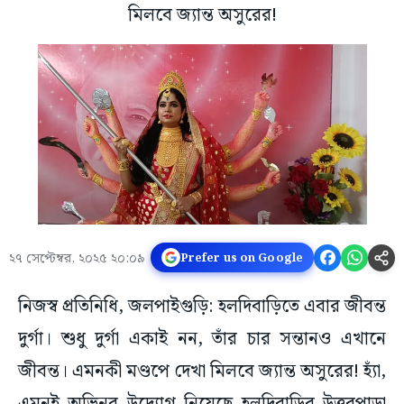
মিলবে জ্যান্ত অসুরের!
২৭ সেপ্টেম্বর, ২০২৫ ২০:০৯
Prefer us on Google
নিজস্ব প্রতিনিধি, জলপাইগুড়ি: হলদিবাড়িতে এবার জীবন্ত
দুর্গা। শুধু দুর্গা একাই নন, তাঁর চার সন্তানও এখানে
জীবন্ত। এমনকী মণ্ডপে দেখা মিলবে জ্যান্ত অসুরের! হ্যাঁ,