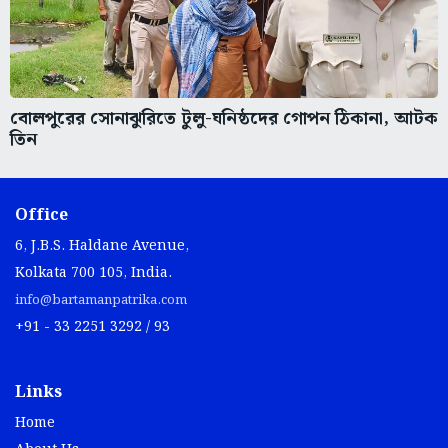
বোলপুরের সোনাঝুরিতে টুলু-ঘনিষ্ঠদের গোপন ঠিকানা, আটক
তিন
Office
6, J.B.S. Haldane Avenue,
Kolkata 700 105, India.
info@bartamanpatrika.com
+91 - 33 2251 3292 / 93
Links
Home