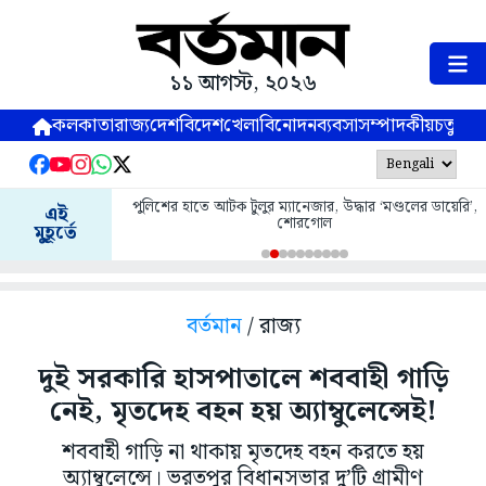
১১ আগস্ট, ২০২৬
কলকাতা
রাজ্য
দেশ
বিদেশ
খেলা
বিনোদন
ব্যবসা
সম্পাদকীয়
চতুষ্পর্ণ
পুলিশের হাতে আটক টুলুর ম্যানেজার, উদ্ধার ‘মণ্ডলের ডায়েরি’,
এই
শোরগোল
মুহূর্তে
বর্তমান
/ রাজ্য
দুই সরকারি হাসপাতালে শববাহী গাড়ি
নেই, মৃতদেহ বহন হয় অ্যাম্বুলেন্সেই!
শববাহী গাড়ি না থাকায় মৃতদেহ বহন করতে হয়
অ্যাম্বুলেন্সে। ভরতপুর বিধানসভার দু’টি গ্রামীণ