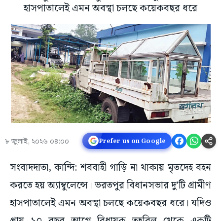
হাসপাতালেই এমন অবস্থা চলছে কয়েকবছর ধরে
৮ জুলাই, ২০২৬ ০৪:০০
Prefer us on Google
সংবাদদাতা, কান্দি: শববাহী গাড়ি না থাকায় মৃতদেহ বহন
করতে হয় অ্যাম্বুলেন্সে। ভরতপুর বিধানসভার দু’টি গ্রামীণ
হাসপাতালেই এমন অবস্থা চলছে কয়েকবছর ধরে। যদিও