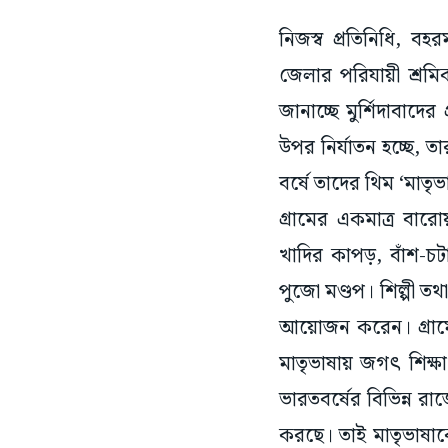
নিজস্ব প্রতিনিধি, বহ
জেলার পরিযায়ী শ্রমি
জানাচ্ছে মুর্শিদাবাদে
উপর নির্যাতন হচ্ছে, ত
বর্ষে তাদের থিম ‘মাতৃভ
গ্রামের একমাত্র বারোয
খাদির কাপড়, বাঁশ-চট
পুজো মণ্ডপ। শিল্পী তথ
আয়োজন করেন। গ্রামে
মাতৃভাষায় জগৎ শিক্ষ
ভারতবর্ষের বিভিন্ন রা
করছে। তাই মাতৃভাষাকে