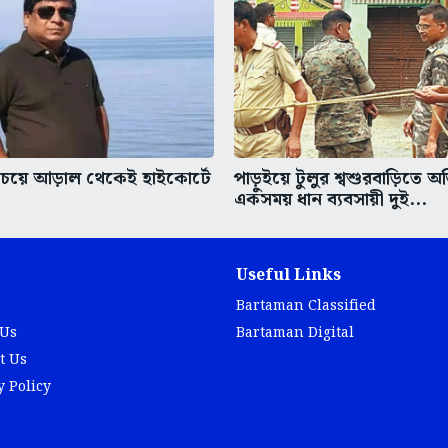
চেয়ে আড়াল থেকেই হাইকোর্টে
পাড়ুইয়ে টুলুর শ্বশুরবাড়িতে অ
একসময় ধান ব্যবসায়ী দুই...
Useful Links
Bartaman Classified
 Us
Bartaman Digital
t Us
y Policy