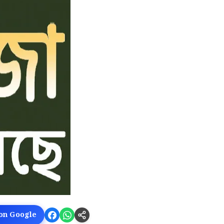
 on Google