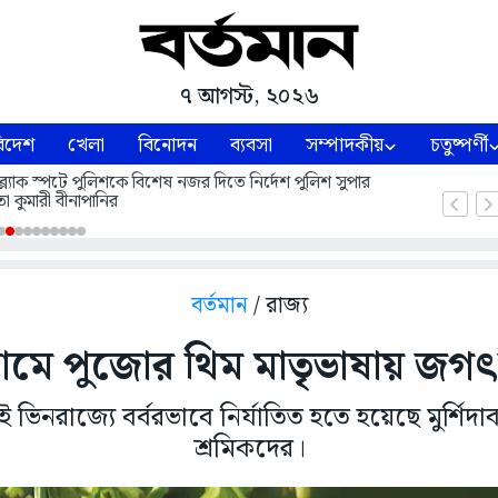
৭ আগস্ট, ২০২৬
িদেশ
খেলা
বিনোদন
ব্যবসা
সম্পাদকীয়
চতুষ্পর্ণী
ল্যাক স্পটে পুলিশকে বিশেষ নজর দিতে নির্দেশ পুলিশ সুপার
া কুমারী বীনাপানির
বর্তমান
/ রাজ্য
রামে পুজোর থিম মাতৃভাষায় জগৎশ
ভিনরাজ্যে বর্বরভাবে নির্যাতিত হতে হয়েছে মুর্শিদ
শ্রমিকদের।