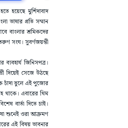
তে হয়েছে মুর্শিদাবাদ
লা ভাষার প্রতি সম্মান
েভাবে বাংলার শ্রমিকদের
রুণ সংঘ। সুবর্ণজয়ন্তী
র ব্যবহার্য জিনিসপত্র।
গ্রী দিয়েই সেজে উঠছে
োক চাঁদা তুলে এই পুজোর
্রহ থাকে। এবারের থিম
িশেষ বার্তা দিতে চাই।
ৃভাষা শুনেই ওরা আক্রমণ
বারের এই বিষয় ভাবনার