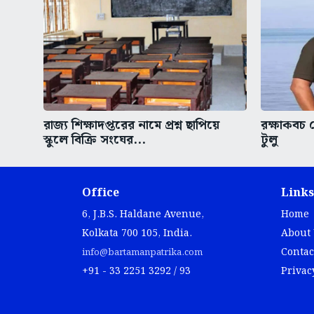
রাজ্য শিক্ষাদপ্তরের নামে প্রশ্ন ছাপিয়ে
রক্ষাকবচ 
স্কুলে বিক্রি সংঘের...
টুলু
Office
Links
6, J.B.S. Haldane Avenue,
Home
Kolkata 700 105, India.
About
Contac
info@bartamanpatrika.com
+91 - 33 2251 3292 / 93
Privac