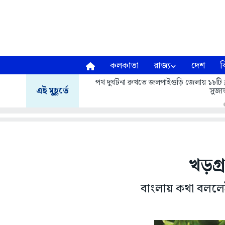
কলকাতা
রাজ্য
দেশ
ব
পথ দুর্ঘটনা রুখতে জলপাইগুড়ি জেলায় ১৮টি ব্
এই মুহূর্তে
সুজাত
খড়গ্
বাংলায় কথা বললেই 