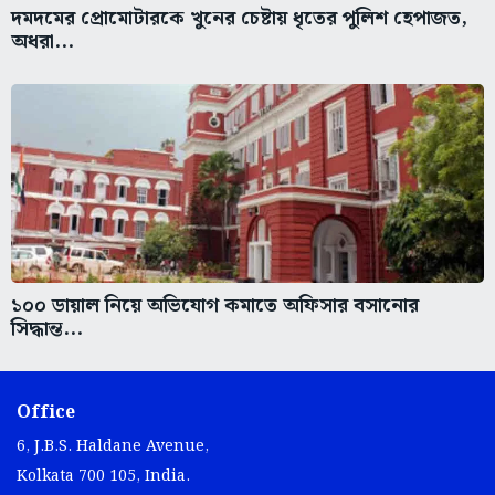
দমদমের প্রোমোটারকে খুনের চেষ্টায় ধৃতের পুলিশ হেপাজত,
অধরা...
১০০ ডায়াল নিয়ে অভিযোগ কমাতে অফিসার বসানোর
সিদ্ধান্ত...
Office
6, J.B.S. Haldane Avenue,
Kolkata 700 105, India.