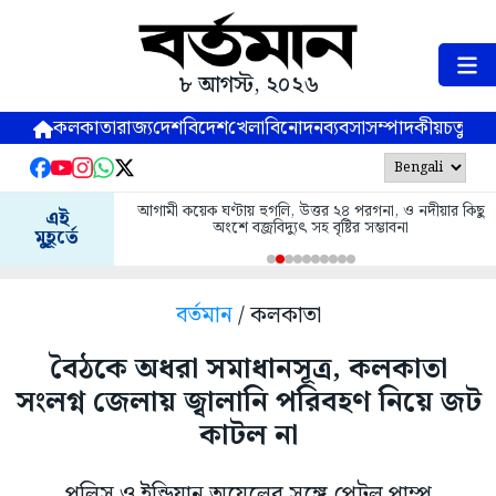
৮ আগস্ট, ২০২৬
কলকাতা
রাজ্য
দেশ
বিদেশ
খেলা
বিনোদন
ব্যবসা
সম্পাদকীয়
চতুষ্পর্ণ
আগামী কয়েক ঘণ্টায় হুগলি, উত্তর ২৪ পরগনা, ও নদীয়ার কিছু
এই
অংশে বজ্রবিদ্যুৎ সহ বৃষ্টির সম্ভাবনা
মুহূর্তে
বর্তমান
/ কলকাতা
বৈঠকে অধরা সমাধানসূত্র, কলকাতা
সংলগ্ন জেলায় জ্বালানি পরিবহণ নিয়ে ‌জট
কাটল না
পুলিস ও ইন্ডিয়ান অয়েলের সঙ্গে পেট্রল পাম্প