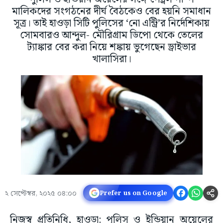
মালিকদের সংগঠনের দীর্ঘ বৈঠকেও বের হয়নি সমাধান
সূত্র। তাই হাওড়া সিটি পুলিসের ‘নো এন্ট্রি’র নির্দেশিকায়
সোমবারও আন্দুল- মৌরিগ্রাম ডিপো থেকে তেলের
ট্যাঙ্কার বের করা নিয়ে শঙ্কায় ভুগেছেন ড্রাইভার
খালাসিরা।
২ সেপ্টেম্বর, ২০২৫ ০৪:০০
Prefer us on Google
নিজস্ব প্রতিনিধি, হাওড়া: পুলিস ও ইন্ডিয়ান অয়েলের