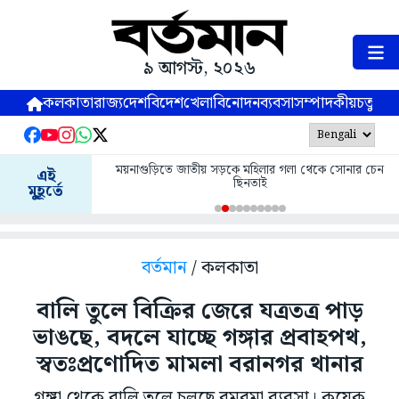
৯ আগস্ট, ২০২৬
কলকাতা
রাজ্য
দেশ
বিদেশ
খেলা
বিনোদন
ব্যবসা
সম্পাদকীয়
চতুষ্পর্ণ
ময়নাগুড়িতে জাতীয় সড়কে মহিলার গলা থেকে সোনার চেন
এই
ছিনতাই
মুহূর্তে
বর্তমান
/ কলকাতা
বালি তুলে বিক্রির জেরে যত্রতত্র পাড়
ভাঙছে, বদলে যাচ্ছে গঙ্গার প্রবাহপথ,
স্বতঃপ্রণোদিত মামলা বরানগর থানার
গঙ্গা থেকে বালি তুলে চলছে রমরমা ব্যবসা। কয়েক