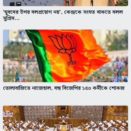
‘যুবদের উপর বলপ্রয়োগ নয়’, কেন্দ্রকে সংযত থাকতে বলল
সুপ্রিম...
তোলাবাজিতে নাজেহাল, বঙ্গ বিজেপির ১৫০ কর্মীকে শোকজ