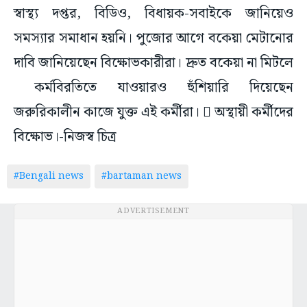
স্বাস্থ্য দপ্তর, বিডিও, বিধায়ক-সবাইকে জানিয়েও
সমস্যার সমাধান হয়নি। পুজোর আগে বকেয়া মেটানোর
দাবি জানিয়েছেন বিক্ষোভকারীরা। দ্রুত বকেয়া না মিটলে
কর্মবিরতিতে যাওয়ারও হুঁশিয়ারি দিয়েছেন
জরুরিকালীন কাজে যুক্ত এই কর্মীরা।  অস্থায়ী কর্মীদের
বিক্ষোভ।-নিজস্ব চিত্র
#Bengali news
#bartaman news
ADVERTISEMENT