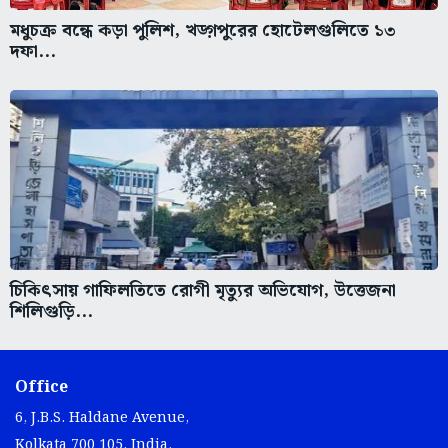
মধুচক্র বন্ধে কড়া পুলিশ, খড়্গপুরের হোটেলগুলিতে ১৩
দফা...
চিকিৎসায় গাফিলতিতে রোগী মৃত্যুর অভিযোগ, উত্তেজনা
শিলিগুড়ি...
Office
6, J.B.S. Haldane Avenue,
Kolkata 700 105, India.