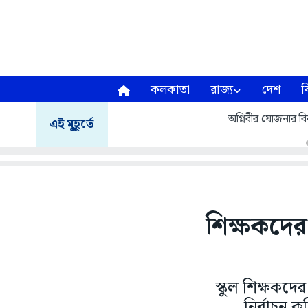
কলকাতা
রাজ্য
দেশ
ব
অগ্নিবীর যোজনার বির
এই মুহূর্তে
শিক্ষকদের
স্কুল শিক্ষকদ
নির্বাচন 