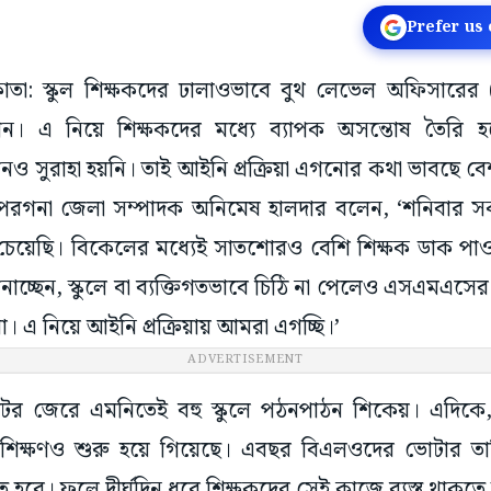
Prefer us
লকাতা: স্কুল শিক্ষকদের ঢালাওভাবে বুথ লেভেল অফিসারের 
শন। এ নিয়ে শিক্ষকদের মধ্যে ব্যাপক অসন্তোষ তৈরি 
নও সুরাহা হয়নি। তাই আইনি প্রক্রিয়া এগনোর কথা ভাবছে ব
 পরগনা জেলা সম্পাদক অনিমেষ হালদার বলেন, ‘শনিবার 
য চেয়েছি। বিকেলের মধ্যেই সাতশোরও বেশি শিক্ষক ডাক পা
চ্ছেন, স্কুলে বা ব্যক্তিগতভাবে চিঠি না পেলেও এসএমএসে
ঁরা। এ নিয়ে আইনি প্রক্রিয়ায় আমরা এগচ্ছি।’
ADVERTISEMENT
কটের জেরে এমনিতেই বহু স্কুলে পঠনপাঠন শিকেয়। এদি
িক্ষণও শুরু হয়ে গিয়েছে। এবছর বিএলওদের ভোটার তালিকা 
বে। ফলে দীর্ঘদিন ধরে শিক্ষকদের সেই কাজে ব্যস্ত থাকতে 