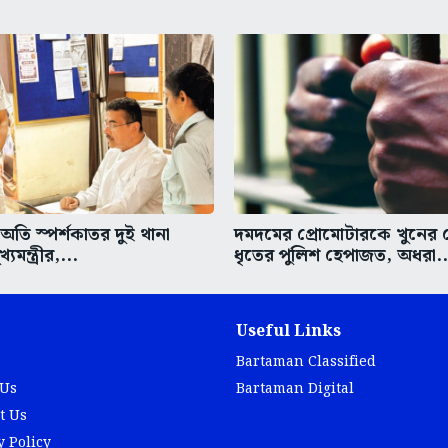
তি স্পর্শকাতর দুই থানা
দমদমের প্রোমোটারকে খুনের চে
্যমন্ত্রীর,...
ধৃতের পুলিশ হেপাজত, অধরা..
Useful Links
Bartaman Classified
 Us
Bartaman Digital
t Us
y Policy