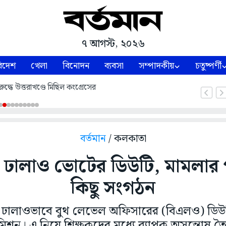
৭ আগস্ট, ২০২৬
িদেশ
খেলা
বিনোদন
ব্যবসা
সম্পাদকীয়
চতুষ্পর্ণী
ুদ্ধে উত্তরাখণ্ডে মিছিল কংগ্রেসের
বর্তমান
/ কলকাতা
 ঢালাও ভোটের ডিউটি, মামলার 
কিছু সংগঠন
ের ঢালাওভাবে বুথ লেভেল অফিসারের (বিএলও) ডিউট
কমিশন। এ নিয়ে শিক্ষকদের মধ্যে ব্যাপক অসন্তোষ ত