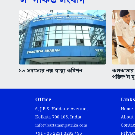
সম্পর্কিত সংবাদ
১৩ সদস্যের নয়া স্বাস্থ্য কমিশন
কলকাতার অ
পরিদর্শন মুখ
Office
Links
6, J.B.S. Haldane Avenue,
Home
Kolkata 700 105, India.
About
Contac
info@bartamanpatrika.com
+91 - 33 2251 3292 / 93
Privac