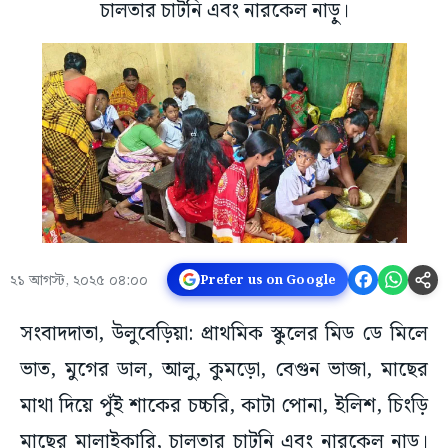
চালতার চাটনি এবং নারকেল নাড়ু।
২১ আগস্ট, ২০২৫ ০৪:০০
Prefer us on Google
সংবাদদাতা, উলুবেড়িয়া: প্রাথমিক স্কুলের মিড ডে মিলে
ভাত, মুগের ডাল, আলু, কুমড়ো, বেগুন ভাজা, মাছের
মাথা দিয়ে পুঁই শাকের চচ্চরি, কাটা পোনা, ইলিশ, চিংড়ি
মাছের মালাইকারি, চালতার চাটনি এবং নারকেল নাড়ু।