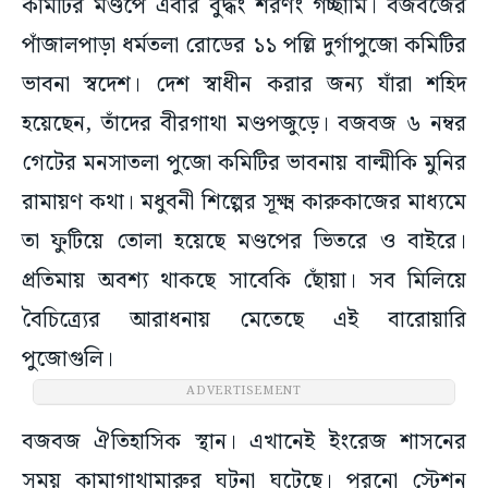
কমিটির মণ্ডপে এবার বুদ্ধং শরণং গচ্ছামি। বজবজের
পাঁজালপাড়া ধর্মতলা রোডের ১১ পল্লি দুর্গাপুজো কমিটির
ভাবনা স্বদেশ। দেশ স্বাধীন করার জন্য যাঁরা শহিদ
হয়েছেন, তাঁদের বীরগাথা মণ্ডপজুড়ে। বজবজ ৬ নম্বর
গেটের মনসাতলা পুজো কমিটির ভাবনায় বাল্মীকি মুনির
রামায়ণ কথা। মধুবনী শিল্পের সূক্ষ্ম কারুকাজের মাধ্যমে
তা ফুটিয়ে তোলা হয়েছে মণ্ডপের ভিতরে ও বাইরে।
প্রতিমায় অবশ্য থাকছে সাবেকি ছোঁয়া। সব মিলিয়ে
বৈচিত্র্যের আরাধনায় মেতেছে এই বারোয়ারি
পুজোগুলি।
ADVERTISEMENT
বজবজ ঐতিহাসিক স্থান। এখানেই ইংরেজ শাসনের
সময় কামাগাথামারুর ঘটনা ঘটেছে। পুরনো স্টেশন