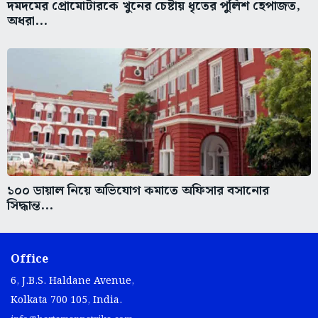
দমদমের প্রোমোটারকে খুনের চেষ্টায় ধৃতের পুলিশ হেপাজত,
অধরা...
১০০ ডায়াল নিয়ে অভিযোগ কমাতে অফিসার বসানোর
সিদ্ধান্ত...
Office
6, J.B.S. Haldane Avenue,
Kolkata 700 105, India.