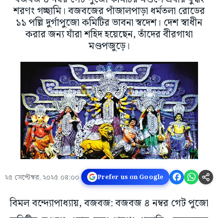
শরণং গচ্ছামি। বজবজের পাঁজালপাড়া ধর্মতলা রোডের
১১ পল্লি দুর্গাপুজো কমিটির ভাবনা স্বদেশ। দেশ স্বাধীন
করার জন্য যাঁরা শহিদ হয়েছেন, তাঁদের বীরগাথা
মণ্ডপজুড়ে।
২৫ সেপ্টেম্বর, ২০২৫ ০৪:০০
Prefer us on Google
বিমল বন্দ্যোপাধ্যায়, বজবজ: বজবজ ৪ নম্বর গেট পুজো