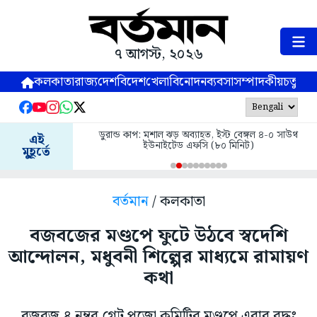
৭ আগস্ট, ২০২৬
কলকাতা
রাজ্য
দেশ
বিদেশ
খেলা
বিনোদন
ব্যবসা
সম্পাদকীয়
চতুষ্পর্ণ
ডুরান্ড কাপ: মশাল ঝড় অব্যাহত, ইস্ট বেঙ্গল ৪-০ সাউথ
এই
ইউনাইটেড এফসি (৮০ মিনিট)
মুহূর্তে
বর্তমান
/ কলকাতা
বজবজের মণ্ডপে ফুটে উঠবে স্বদেশি
আন্দোলন, মধুবনী শিল্পের মাধ্যমে রামায়ণ
কথা
বজবজ ৪ নম্বর গেট পুজো কমিটির মণ্ডপে এবার বুদ্ধং