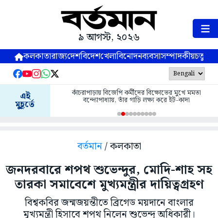
৯ আগস্ট, ২০২৬
কলকাতা
রাজ্য
দেশ
বিদেশ
খেলা
বিনোদন
ব্যবসা
সম্পাদকীয়
চতুষ্পর্ণ
কাঁচরাপাড়ায় বিজেপি কর্মীদের বিক্ষোভের মুখে মমতা
এই
বন্দ্যোপাধ্যায়, তাঁর গাড়ি লক্ষ্য করে ইট-কাদা
মুহূর্তে
বর্তমান
/ কলকাতা
জনদরবারে শপথ শুভেন্দুর, মোদি-শাহ সহ
তারকা সমাবেশে মুখ্যমন্ত্রীর দায়িত্বগ্রহণ
বিশ্বকবির জন্মজয়ন্তীতে ব্রিগেড ময়দানে বাংলার
মুখ্যমন্ত্রী হিসাবে শপথ নিলেন শুভেন্দু অধিকারী।