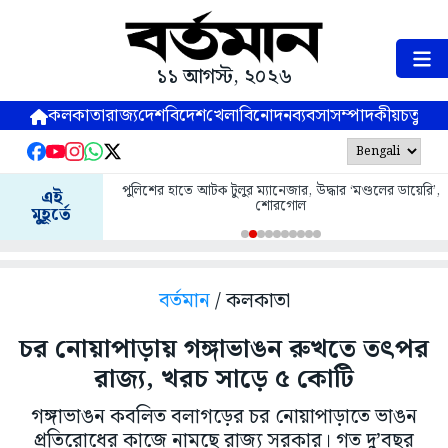
১১ আগস্ট, ২০২৬
কলকাতা
রাজ্য
দেশ
বিদেশ
খেলা
বিনোদন
ব্যবসা
সম্পাদকীয়
চতুষ্পর্ণ
পুলিশের হাতে আটক টুলুর ম্যানেজার, উদ্ধার ‘মণ্ডলের ডায়েরি’,
এই
শোরগোল
মুহূর্তে
বর্তমান
/ কলকাতা
চর নোয়াপাড়ায় গঙ্গাভাঙন রুখতে তৎপর
রাজ্য, খরচ সাড়ে ৫ কোটি
গঙ্গাভাঙন কবলিত বলাগড়ের চর নোয়াপাড়াতে ভাঙন
প্রতিরোধের কাজে নামছে রাজ্য সরকার। গত দু’বছর