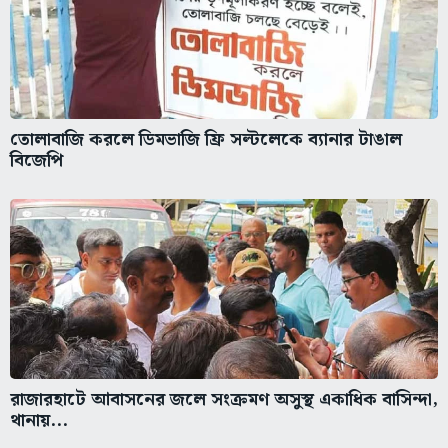
তোলাবাজি করলে ডিমভাজি ফ্রি সল্টলেকে ব্যানার টাঙাল
বিজেপি
রাজারহাটে আবাসনের জলে সংক্রমণ অসুস্থ একাধিক বাসিন্দা,
থানায়...