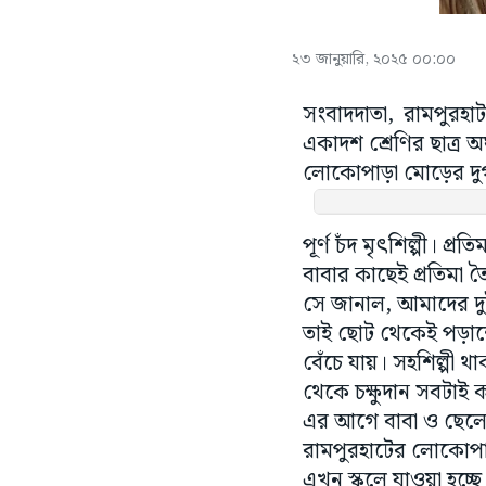
২৩ জানুয়ারি, ২০২৫ ০০:০০
সংবাদদাতা, রামপুরহাট
একাদশ শ্রেণির ছাত্র অ
লোকোপাড়া মোড়ের দুর
পূর্ণ চঁদ মৃৎশিল্পী। প
বাবার কাছেই প্রতিমা ত
সে জানাল, আমাদের দুই
তাই ছোট থেকেই পড়াশে
বেঁচে যায়। সহশিল্পী 
থেকে চক্ষুদান সবটাই ক
এর আগে বাবা ও ছেলে র
রামপুরহাটের লোকোপাড়া 
এখন স্কুলে যাওয়া হচ্ছ