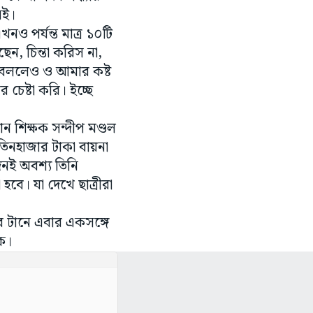
িই।
নও পর্যন্ত মাত্র ১০টি
েন, চিন্তা করিস না,
ে বললেও ও আমার কষ্ট
চেষ্টা করি। ইচ্ছে
রধান শিক্ষক সন্দীপ মণ্ডল
য তিনহাজার টাকা বায়না
দিনই অবশ্য তিনি
 হবে। যা দেখে ছাত্রীরা
সার টানে এবার একসঙ্গে
ুক।