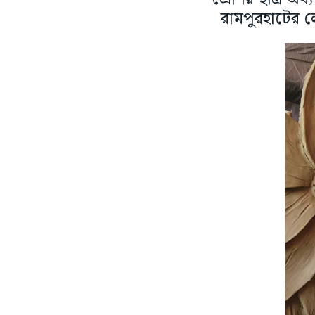
রামপুরহাটের লে