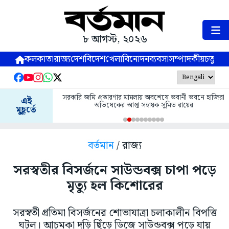
৮ আগস্ট, ২০২৬
কলকাতা
রাজ্য
দেশ
বিদেশ
খেলা
বিনোদন
ব্যবসা
সম্পাদকীয়
চতুষ্পর্ণ
সরকারি জমি প্রতারণার মামলায় অবশেষে ভবানী ভবনে হাজিরা
এই
অভিষেকের আপ্ত সহায়ক সুমিত রায়ের
মুহূর্তে
বর্তমান
/ রাজ্য
সরস্বতীর বিসর্জনে সাউন্ডবক্স চাপা পড়ে
মৃত্যু হল কিশোরের
সরস্বতী প্রতিমা বিসর্জনের শোভাযাত্রা চলাকালীন বিপত্তি
ঘটল। আচমকা দড়ি ছিঁড়ে ডিজে সাউন্ডবক্স পড়ে যায়