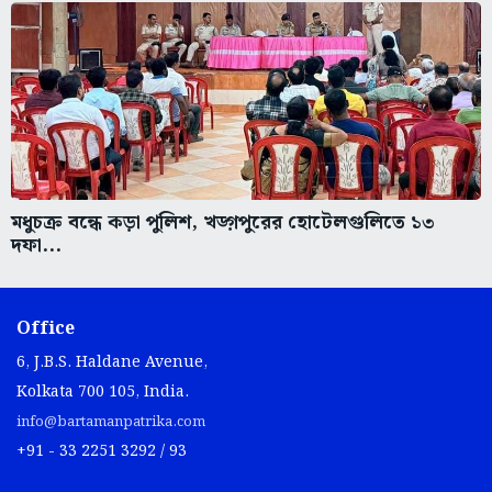
মধুচক্র বন্ধে কড়া পুলিশ, খড়্গপুরের হোটেলগুলিতে ১৩
দফা...
Office
6, J.B.S. Haldane Avenue,
Kolkata 700 105, India.
info@bartamanpatrika.com
+91 - 33 2251 3292 / 93