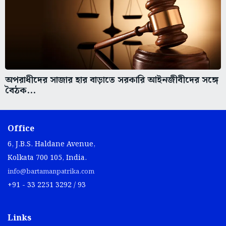
অপরাধীদের সাজার হার বাড়াতে সরকারি আইনজীবীদের সঙ্গে
বৈঠক...
Office
6, J.B.S. Haldane Avenue,
Kolkata 700 105, India.
info@bartamanpatrika.com
+91 - 33 2251 3292 / 93
Links