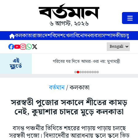
৬ আগস্ট, ২০২৬
কলকাতা
রাজ্য
দেশ
বিদেশ
খেলা
বিনোদন
ব্যবসা
সম্পাদকীয়
চতুষ্পর্ণ
এই
গরিবের ঘর দিতে আমরা-ওরা নয়: মুখ্যমন্ত্রী
মুহূর্তে
বর্তমান
/ কলকাতা
সরস্বতী পুজোর সকালে শীতের কামড়
নেই, কুয়াশার চাদরে মুড়ে কলকাতা
বসন্ত পঞ্চমীর তিথিতে শহরের পাড়ায় পাড়ায় চলছে
সরস্বতী পুজো। বিদ্যাদেবীর আরাধনায় স্কুলে স্কুলে ভিড়