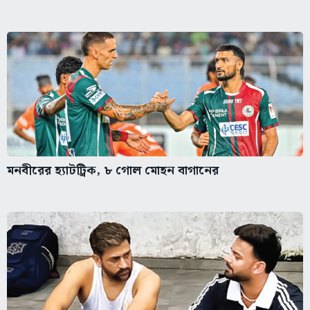
মনবীরের হ্যাটট্রিক, ৮ গোল মোহন বাগানের