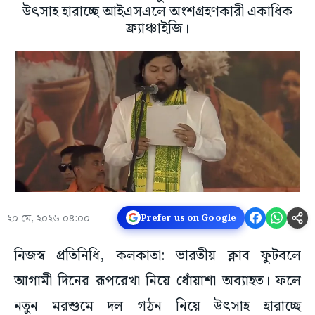
উৎসাহ হারাচ্ছে আইএসএলে অংশগ্রহণকারী একাধিক
ফ্র্যাঞ্চাইজি।
২০ মে, ২০২৬ ০৪:০০
Prefer us on Google
নিজস্ব প্রতিনিধি, কলকাতা: ভারতীয় ক্লাব ফুটবলে
আগামী দিনের রূপরেখা নিয়ে ধোঁয়াশা অব্যাহত। ফলে
নতুন মরশুমে দল গঠন নিয়ে উৎসাহ হারাচ্ছে