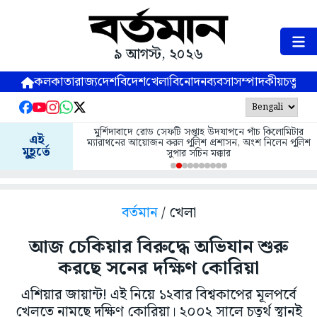
৯ আগস্ট, ২০২৬
কলকাতা
রাজ্য
দেশ
বিদেশ
খেলা
বিনোদন
ব্যবসা
সম্পাদকীয়
চতুষ্পর্ণ
মুর্শিদাবাদে রোড সেফটি সপ্তাহ উদযাপনে পাঁচ কিলোমিটার
এই
ম্যারাথনের আয়োজন করল পুলিশ প্রশাসন, অংশ নিলেন পুলিশ
মুহূর্তে
সুপার সচিন মক্কার
বর্তমান
/ খেলা
আজ চেকিয়ার বিরুদ্ধে অভিযান শুরু
করছে সনের দক্ষিণ কোরিয়া
এশিয়ার জায়ান্ট! এই নিয়ে ১২বার বিশ্বকাপের মূলপর্বে
খেলতে নামছে দক্ষিণ কোরিয়া। ২০০২ সালে চতুর্থ স্থানই