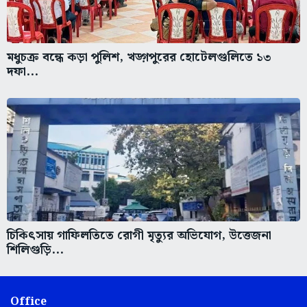
মধুচক্র বন্ধে কড়া পুলিশ, খড়্গপুরের হোটেলগুলিতে ১৩
দফা...
চিকিৎসায় গাফিলতিতে রোগী মৃত্যুর অভিযোগ, উত্তেজনা
শিলিগুড়ি...
Office