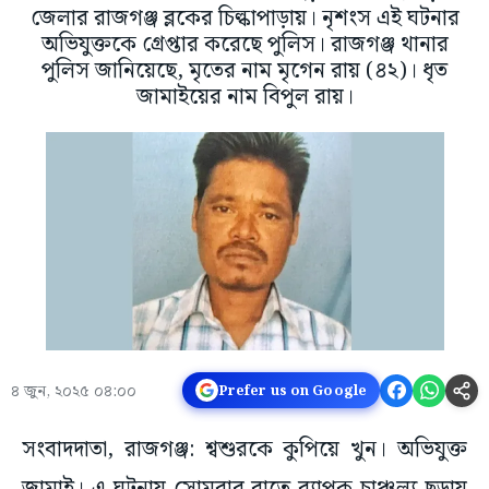
জেলার রাজগঞ্জ ব্লকের চিল্কাপাড়ায়। নৃশংস এই ঘটনার
অভিযুক্তকে গ্রেপ্তার করেছে পুলিস। রাজগঞ্জ থানার
পুলিস জানিয়েছে, মৃতের নাম মৃগেন রায় (৪২)। ধৃত
জামাইয়ের নাম বিপুল রায়।
৪ জুন, ২০২৫ ০৪:০০
Prefer us on Google
সংবাদদাতা, রাজগঞ্জ: শ্বশুরকে কুপিয়ে খুন। অভিযুক্ত