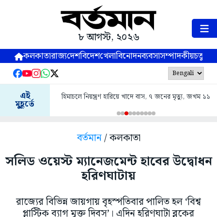
৮ আগস্ট, ২০২৬
কলকাতা
রাজ্য
দেশ
বিদেশ
খেলা
বিনোদন
ব্যবসা
সম্পাদকীয়
চতুষ্পর্ণ
এই
হিমাচলে নিয়ন্ত্রণ হারিয়ে খাদে বাস, ৭ জনের মৃত্যু, জখম ১১
মুহূর্তে
বর্তমান
/ কলকাতা
সলিড ওয়েস্ট ম্যানেজমেন্ট হাবের উদ্বোধন
হরিণঘাটায়
রাজ্যের বিভিন্ন জায়গায় বৃহস্পতিবার পালিত হল ‘বিশ্ব
প্লাস্টিক ব্যাগ মুক্ত দিবস’। এদিন হরিণঘাটা ব্লকের