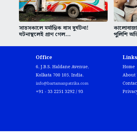
সাতসকালে মর্মান্তিক বাস দুর্ঘটনা!
কালোবাজা
ঘটনাস্থলেই প্রাণ গেল...
পুলিশি অভ
Office
Links
6, J.B.S. Haldane Avenue,
Home
Kolkata 700 105, India.
About
Contac
info@bartamanpatrika.com
+91 - 33 2251 3292 / 93
Privac