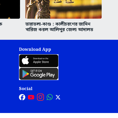
বক
তারাতলা‑কাণ্ড : কালীচরণের জামিন
খারিজ করল আলিপুর জেলা আদালত
Download App
Social