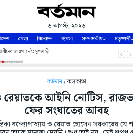
৬ আগস্ট, ২০২৬
িদেশ
খেলা
বিনোদন
ব্যবসা
সম্পাদকীয়
চতুষ্পর্ণী
ধীদের জায়গা নেই: মুখ্যমন্ত্রী
বর্তমান
/ কলকাতা
 ও রেয়াতকে আইনি নোটিস, রাজভ
ফের সংঘাতের আবহ
িকা বন্দ্যোপাধ্যায় ও রেয়াত হোসেন সরকারের যে শ
ন তাকে মান্যতা দেয়নি। শুধু তাই নয়, সেই শপথ গ্