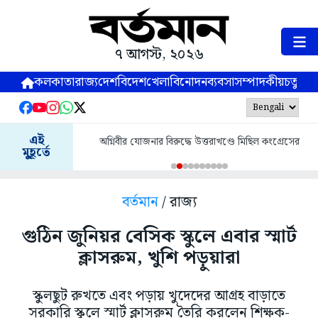
৭ আগস্ট, ২০২৬
কলকাতা
রাজ্য
দেশ
বিদেশ
খেলা
বিনোদন
ব্যবসা
সম্পাদকীয়
চতুষ্পর্ণ
এই
অগ্নিবীর যোজনার বিরুদ্ধে উত্তরাখণ্ডে মিছিল কংগ্রেসের
মুহূর্তে
বর্তমান
/ রাজ্য
গুঠিন জুনিয়র বেসিক স্কুলে এবার স্মার্ট
ক্লাসরুম, খুশি পড়ুয়ারা
স্কুলছুট রুখতে এবং পড়ায় খুদেদের আগ্রহ বাড়াতে
সরকারি স্কুলে স্মার্ট ক্লাসরুম তৈরি করলেন শিক্ষক-