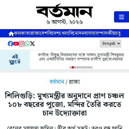
৬ আগস্ট, ২০২৬
কলকাতা
রাজ্য
দেশ
বিদেশ
খেলা
বিনোদন
ব্যবসা
সম্পাদকীয়
চতুষ্পর্ণ
কর্ণাটক: বিক্ষুব্ধ বিধায়কদের সঙ্গে সাক্ষাৎ মুখ্যমন্ত্রী শিবকুমার
এই
এবং এআইসিসির সাধারণ সম্পাদক রণদীপ সুরজেওয়ালার
মুহূর্তে
বর্তমান
/ রাজ্য
শিলিগুড়ি: মুখ্যমন্ত্রীর অনুদানে প্রাণ চঞ্চল
১০৮ বছরের পুজো, মন্দির তৈরি করতে
চান উদ্যোক্তারা
রেলের সহায়তা অমিল। তীব্র অর্থ সঙ্কট। তবুও বন্ধ হয়নি