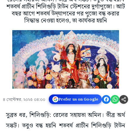
শতবর্ষ প্রাচীন শিলিগুড়ি টাউন স্টেশনের দুর্গাপুজো। আট
বছর আগে শতবর্ষ উদ্‌যাপনের পর পুজো বন্ধ করার
সিদ্ধান্ত নেওয়া হলেও, তা কার্যকর হয়নি
৪ সেপ্টেম্বর, ২০২৫ ০৪:০০
Prefer us on Google
সুব্রত ধর, শিলিগুড়ি: রেলের সহায়তা অমিল। তীব্র অর্থ
সঙ্কট। তবুও বন্ধ হয়নি শতবর্ষ প্রাচীন শিলিগুড়ি টাউন