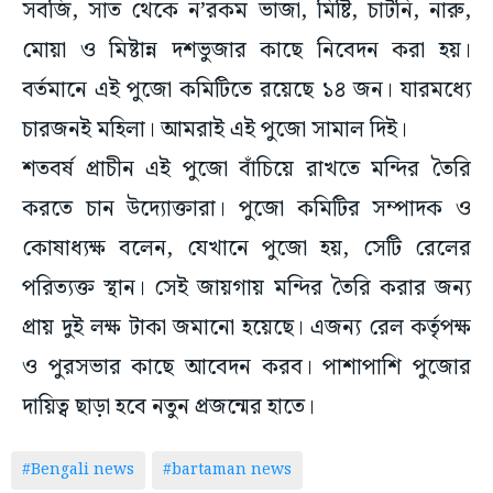
সবজি, সাত থেকে ন’রকম ভাজা, মিষ্টি, চাটনি, নারু,
মোয়া ও মিষ্টান্ন দশভুজার কাছে নিবেদন করা হয়।
বর্তমানে এই পুজো কমিটিতে রয়েছে ১৪ জন। যারমধ্যে
চারজনই মহিলা। আমরাই এই পুজো সামাল দিই।
শতবর্ষ প্রাচীন এই পুজো বাঁচিয়ে রাখতে মন্দির তৈরি
করতে চান উদ্যোক্তারা। পুজো কমিটির সম্পাদক ও
কোষাধ্যক্ষ বলেন, যেখানে পুজো হয়, সেটি রেলের
পরিত্যক্ত স্থান। সেই জায়গায় মন্দির তৈরি করার জন্য
প্রায় দুই লক্ষ টাকা জমানো হয়েছে। এজন্য রেল কর্তৃপক্ষ
ও পুরসভার কাছে আবেদন করব। পাশাপাশি পুজোর
দায়িত্ব ছাড়া হবে নতুন প্রজন্মের হাতে।
#Bengali news
#bartaman news