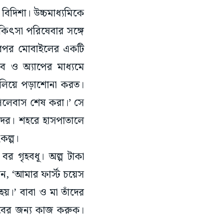
বিদিশা। উচ্চমাধ্যমিকে
িকিৎসা পরিষেবার সঙ্গে
 তারপর মোবাইলের একটি
উব ও অ্যাপের মাধ্যমে
বালিয়ে পড়াশোনা করত।
সিলেবাস শেষ করা।’ সে
াদের। শহরে হাসপাতালে
কল্প।
বর গৃহবধূ। অল্প টাকা
ন, ‘আমার ফার্স্ট চয়েস
য়।’ বাবা ও মা তাঁদের
িবের জন্য কাজ করুক।