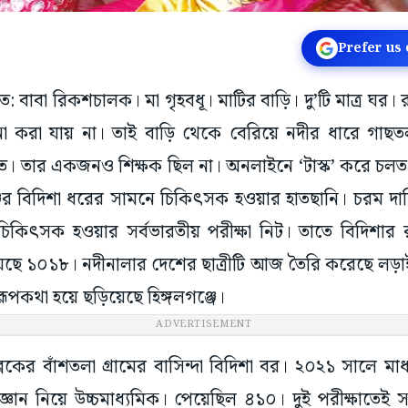
Prefer us
সত: বাবা রিকশচালক। মা গৃহবধূ। মাটির বাড়ি। দু’টি মাত্র ঘর। র
া করা যায় না। তাই বাড়ি থেকে বেরিয়ে নদীর ধারে গাছতলা
। তার একজনও শিক্ষক ছিল না। অনলাইনে ‘টাস্ক’ করে চলত
র বিদিশা ধরের সামনে চিকিৎসক হওয়ার হাতছানি। চরম দারিদ
। চিকিৎসক হওয়ার সর্বভারতীয় পরীক্ষা নিট। তাতে বিদিশার র
েছে ১০১৮। নদীনালার দেশের ছাত্রীটি আজ তৈরি করেছে লড়া
ি রূপকথা হয়ে ছড়িয়েছে হিঙ্গলগঞ্জে।
ADVERTISEMENT
জ ব্লকের বাঁশতলা গ্রামের বাসিন্দা বিদিশা বর। ২০২১ সালে 
জ্ঞান নিয়ে উচ্চমাধ্যমিক। পেয়েছিল ৪১০। দুই পরীক্ষাতেই