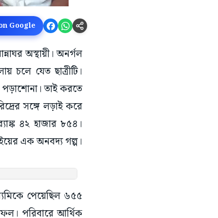
 on Google
ান্নাঘর অস্থায়ী। অনর্গল
য় চলে যেত ছাত্রীটি।
 পড়াশোনা। তাই করতে
্রের সঙ্গে লড়াই করে
‍্যাঙ্ক ৪২ হাজার ৮৫৪।
ইয়ের এক অনবদ্য গল্প।
মাধ্যমিকে পেয়েছিল ৬৫৫
 সফল। পরিবারে আর্থিক