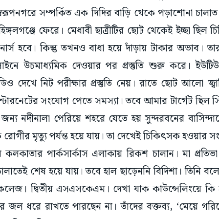
স্বরূপনগরে সম্পর্কিত এক দিদির বাড়ি থেকে পড়াশোনা চালাত 
গলগঞ্জে ফেরে। মেধাবী ছাত্রীটির ছোট থেকেই ইচ্ছা ছিল চ
 নার্স হবে। কিন্তু তখনও বাধা হয়ে দাঁড়ায় টাকার অভাব।
াইনে উচমাধ্যমিক দেওয়ার পর প্রস্তুতি শুরু করে। ইউটি
িও দেখে নিট পরীক্ষার প্রস্তুতি নেয়। রাতে ছোট আলো জ্
ইন্টারনেটের সংযোগ পেতে সমস্যা। তবে আমার টার্গেট ছিল 
জন্য নদীনালা পেরিয়ে শহরে যেতে হয় সুন্দরবনের বাসিন্দ
ীর মৃত্যু পর্যন্ত হয়ে যায়। তা দেখেই চিকিৎসক হওয়ার সং
 কলকাতার পার্কসার্কাস এলাকায় রিকশ চালান। মা প্রতিভা 
লাতেই শেষ হয়ে যায়। তবে হাল ছাড়েননি বিদিশা। তিনি বলে
 কলেজ। দ্বিতীয় এসএসকেএম। দেখা যাক কাউন্সেলিংয়ে কি হ
ের জল ধরে রাখতে পারছেন না। তাঁদের বক্তব্য, ‘মেয়ে গর