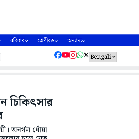
রবিবার
শ্রেণীবদ্ধ
অন্যান্য
নে চিকিৎসার
র
ায়ী। অনর্গল ধোঁয়া
গাছতলায় চলে যেত