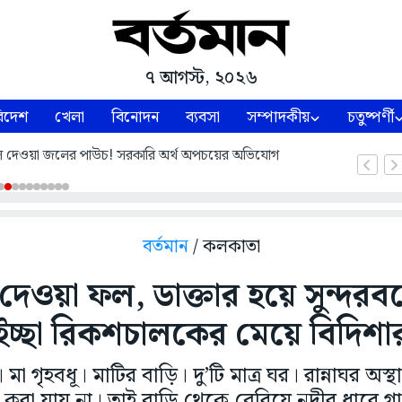
৭ আগস্ট, ২০২৬
িদেশ
খেলা
বিনোদন
ব্যবসা
সম্পাদকীয়
চতুষ্পর্ণী
 দেওয়া জলের পাউচ! সরকারি অর্থ অপচয়ের অভিযোগ
বর্তমান
/ কলকাতা
দেওয়া ফল, ডাক্তার হয়ে সুন্দরব
ইচ্ছা রিকশচালকের মেয়ে বিদিশা
া গৃহবধূ। মাটির বাড়ি। দু’টি মাত্র ঘর। রান্নাঘর অস্থ
করা যায় না। তাই বাড়ি থেকে বেরিয়ে নদীর ধারে 