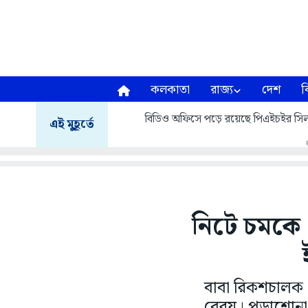
কলকাতা
রাজ্য
দেশ
ব
বিডিও অফিসে পড়ে রয়েছে পিএইচইর সিল
এই মুহূর্তে
নিটে চমকে 
বাবা রিকশচালক। ম
বেরয়। পড়াশোনা 