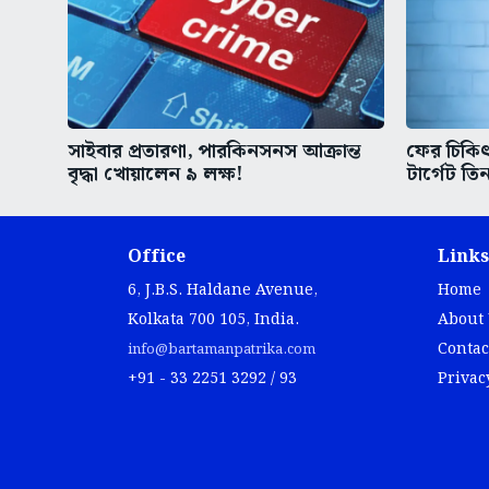
সাইবার প্রতারণা, পারকিনসনস আক্রান্ত
ফের চিকিৎস
বৃদ্ধা খোয়ালেন ৯ লক্ষ!
টার্গেট তিন
Office
Links
6, J.B.S. Haldane Avenue,
Home
Kolkata 700 105, India.
About
Contac
info@bartamanpatrika.com
+91 - 33 2251 3292 / 93
Privac