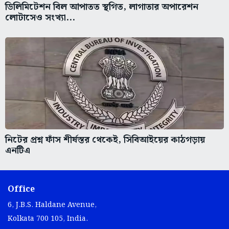
ডিলিমিটেশন বিল আপাতত স্থগিত, লাগাতার অপারেশন
লোটাসেও সংখ্যা...
নিটের প্রশ্ন ফাঁস শীর্ষস্তর থেকেই, সিবিআইয়ের কাঠগড়ায়
এনটিএ
Office
6, J.B.S. Haldane Avenue,
Kolkata 700 105, India.