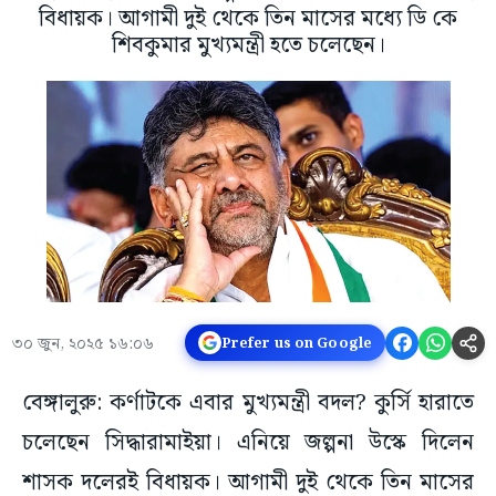
বিধায়ক। আগামী দুই থেকে তিন মাসের মধ্যে ডি কে
শিবকুমার মুখ্যমন্ত্রী হতে চলেছেন।
৩০ জুন, ২০২৫ ১৬:০৬
Prefer us on Google
বেঙ্গালুরু: কর্ণাটকে এবার মুখ্যমন্ত্রী বদল? কুর্সি হারাতে
চলেছেন সিদ্ধারামাইয়া। এনিয়ে জল্পনা উস্কে দিলেন
শাসক দলেরই বিধায়ক। আগামী দুই থেকে তিন মাসের