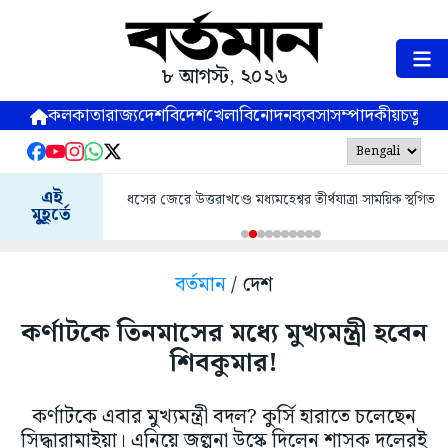
৮ আগস্ট, ২০২৬
কলকাতা
রাজ্য
দেশ
বিদেশ
খেলা
বিনোদন
ব্যবসা
সম্পাদকীয়
চতুষ্পর্ণ
এই
ধসের জেরে উত্তরাখণ্ডে মধ্যমহেশ্বর তীর্থযাত্রা সাময়িক স্থগিত
মুহূর্তে
বর্তমান
/ দেশ
কর্ণাটকে তিনমাসের মধ্যে মুখ্যমন্ত্রী হবেন
শিবকুমার!
কর্ণাটকে এবার মুখ্যমন্ত্রী বদল? কুর্সি হারাতে চলেছেন
সিদ্ধারামাইয়া। এনিয়ে জল্পনা উস্কে দিলেন শাসক দলেরই