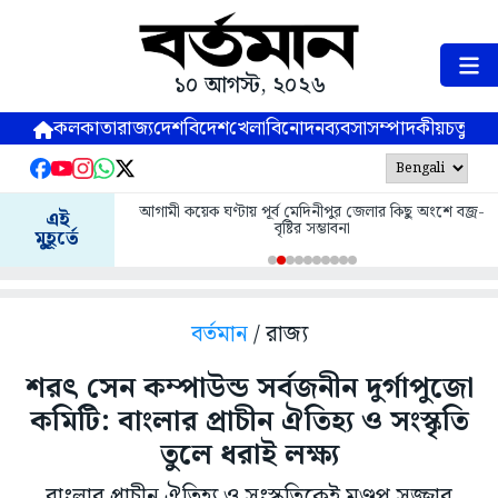
১০ আগস্ট, ২০২৬
কলকাতা
রাজ্য
দেশ
বিদেশ
খেলা
বিনোদন
ব্যবসা
সম্পাদকীয়
চতুষ্পর্ণ
আগামী কয়েক ঘণ্টায় পূর্ব মেদিনীপুর জেলার কিছু অংশে বজ্র-
এই
বৃষ্টির সম্ভাবনা
মুহূর্তে
বর্তমান
/ রাজ্য
শরৎ সেন কম্পাউন্ড সর্বজনীন দুর্গাপুজো
কমিটি: বাংলার প্রাচীন ঐতিহ্য ও সংস্কৃতি
তুলে ধরাই লক্ষ্য
বাংলার প্রাচীন ঐতিহ্য ও সংস্কৃতিকেই মণ্ডপ সজ্জার