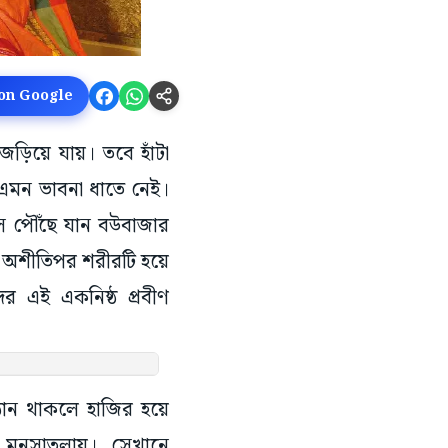
 on Google
 জড়িয়ে যায়। তবে হাঁটা
 এমন ভাবনা ধাতে নেই।
 পৌঁছে যান বউবাজার
ে। অশীতিপর শরীরটি হয়ে
র এই একনিষ্ঠ প্রবীণ
্ঠান থাকলে হাজির হয়ে
র মনসাতলায়। সেখানে