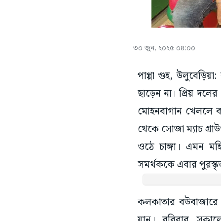
৩০ জুন, ২০২৫ ০৪:০০
পাপ্পা গুহ, উলুবেড়িয়
ছাড়েন না। প্রিয় দলে
মোহনবাগান খেললে ক
থেকে সোজা ম্যাচ গ্র
ওঠে চাঙ্গা। এমন মহ
সমর্থককে এবার পুরস্কৃ
কলকাতার বউবাজারে থা
যান। রবিবার সকালে