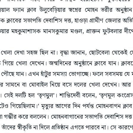
ল ফ্যান ক্লাব উলুবেড়িয়ার স্বপ্নের মোহন তরীর অনুষ্ঠা
 ক্লাবের সভাপতি দেবাশিস দত্ত, হাওড়া গ্রামীণ জেলার অতি
িয়ার মহকুমাশাসক মানসকুমার মণ্ডল, প্রাক্তন ফুটবলার দীপেন্
 খেলা দেখা সহজ ছিল না। বৃদ্ধা জানান, ছোটবেলা থেকেই মো
ে গিয়ে খেলা দেখেন। জন্মদিনের অনুষ্ঠানে ক্লাবে যান। ক্
ও পৌছে যান। এখন হাঁটুর সমস্যা ভোগাচ্ছে। ফলে সবসময় যে
ির সামনে বা মোবাইল নিয়ে বসে দলের খেলা দেখেন। আর ত
 সেই দলটি হল ‘তৃণমুল’। শান্তিদেবী বলেন, ‘তৃণমূল কংগ্
াটেও গিয়েছিলাম।’ মৃত্যুর আগের দিন পর্যন্ত মোহনবাগন ক্লা
া গম্ভীর করে বললেন। মোহনবাগানের সভাপতি দেবাশিস দত্
তাঁদের স্বীকৃতি না দিলে প্রতিষ্ঠান এগতে পারবে না। সে কার