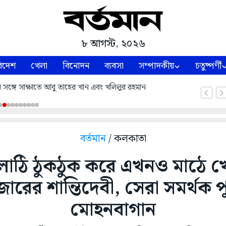
৮ আগস্ট, ২০২৬
িদেশ
খেলা
বিনোদন
ব্যবসা
সম্পাদকীয়
চতুষ্পর্ণী
ন্ত্রীর সঙ্গে সাক্ষাতে আবু তাহের খান এবং খলিলুর রহমান
বর্তমান
/ কলকাতা
লাঠি ঠুকঠুক করে এখনও মাঠে খ
ারের শান্তিদেবী, সেরা সমর্থক পু
মোহনবাগান