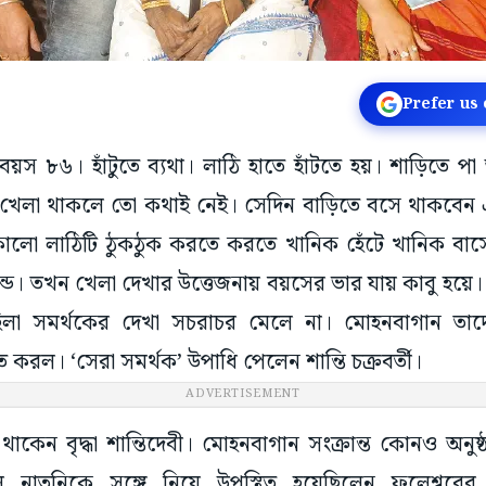
Prefer us
া: বয়স ৮৬। হাঁটুতে ব্যথা। লাঠি হাতে হাঁটতে হয়। শাড়িতে পা
র খেলা থাকলে তো কথাই নেই। সেদিন বাড়িতে বসে থাকবেন
ালো লাঠিটি ঠুকঠুক করতে করতে খানিক হেঁটে খানিক বাসে
াউন্ড। তখন খেলা দেখার উত্তেজনায় বয়সের ভার যায় কাবু হয়
িলা সমর্থকের দেখা সচরাচর মেলে না। মোহনবাগান তাদে
ত করল। ‘সেরা সমর্থক’ উপাধি পেলেন শান্তি চক্রবর্তী।
ADVERTISEMENT
কেন বৃদ্ধা শান্তিদেবী। মোহনবাগান সংক্রান্ত কোনও অনুষ
 নাতনিকে সঙ্গে নিয়ে উপস্থিত হয়েছিলেন ফুলেশ্বরে