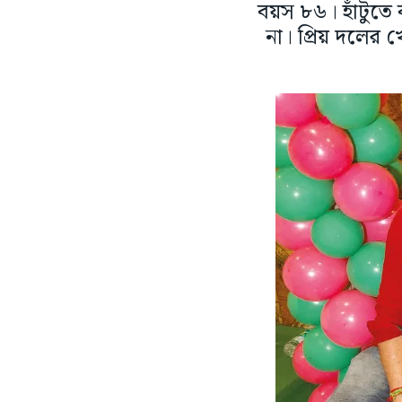
বয়স ৮৬। হাঁটুতে 
না। প্রিয় দলের