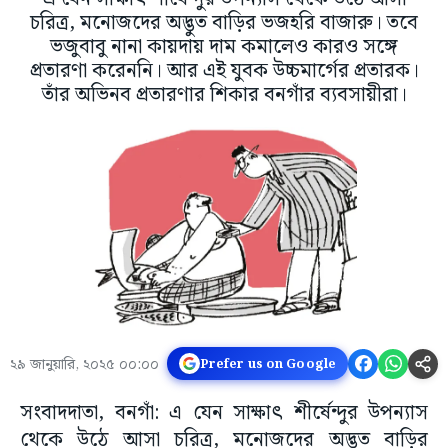
চরিত্র, মনোজদের অদ্ভুত বাড়ির ভজহরি বাজারু। তবে
ভজুবাবু নানা কায়দায় দাম কমালেও কারও সঙ্গে
প্রতারণা করেননি। আর এই যুবক উচ্চমার্গের প্রতারক।
তাঁর অভিনব প্রতারণার শিকার বনগাঁর ব্যবসায়ীরা।
২৯ জানুয়ারি, ২০২৫ ০০:০০
Prefer us on Google
সংবাদদাতা, বনগাঁ: এ যেন সাক্ষাৎ শীর্ষেন্দুর উপন্যাস
থেকে উঠে আসা চরিত্র, মনোজদের অদ্ভুত বাড়ির