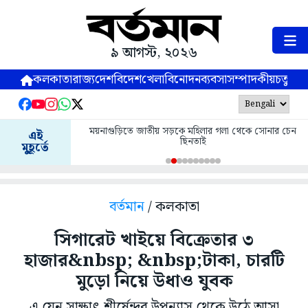
৯ আগস্ট, ২০২৬
কলকাতা
রাজ্য
দেশ
বিদেশ
খেলা
বিনোদন
ব্যবসা
সম্পাদকীয়
চতুষ্পর্ণ
ময়নাগুড়িতে জাতীয় সড়কে মহিলার গলা থেকে সোনার চেন
এই
ছিনতাই
মুহূর্তে
বর্তমান
/ কলকাতা
সিগারেট খাইয়ে বিক্রেতার ৩
হাজার&nbsp; &nbsp;টাকা, চারটি
মুড়ো নিয়ে উধাও যুবক
এ যেন সাক্ষাৎ শীর্ষেন্দুর উপন্যাস থেকে উঠে আসা