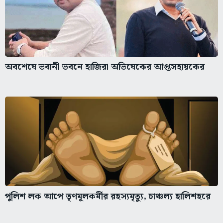
অবশেষে ভবানী ভবনে হাজিরা অভিষেকের আপ্তসহায়কের
পুলিশ লক আপে তৃণমূলকর্মীর রহস্যমৃত্যু, চাঞ্চল্য হালিশহরে