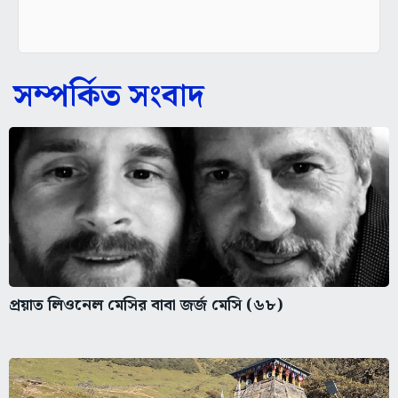
সম্পর্কিত সংবাদ
প্রয়াত লিওনেল মেসির বাবা জর্জ মেসি (৬৮)