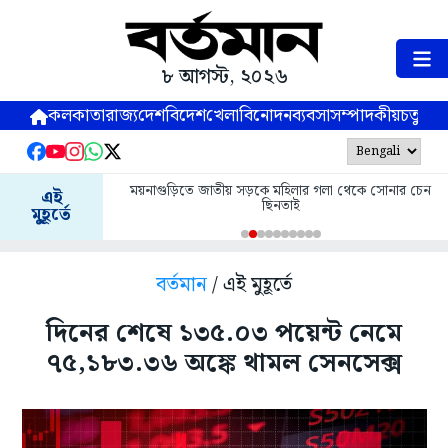
৮ আগস্ট, ২০২৬
কলকাতা
রাজ্য
দেশ
বিদেশ
খেলা
বিনোদন
ব্যবসা
সম্পাদকীয়
চতুষ্পর্ণ
ময়নাগুড়িতে জাতীয় সড়কে মহিলার গলা থেকে সোনার চেন
এই
ছিনতাই
মুহূর্তে
বর্তমান
/ এই মুহূর্তে
দিনের শেষে ১৩৫.০৩ পয়েন্ট নেমে
৭৫,১৮৩.৩৬ অঙ্কে থামল সেনসেক্স