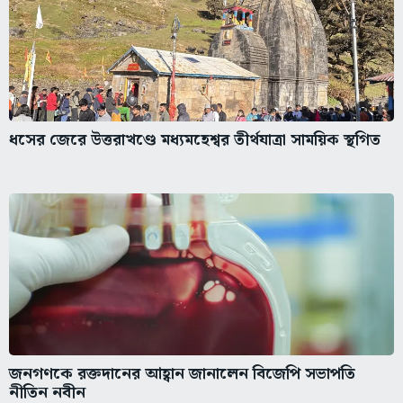
ধসের জেরে উত্তরাখণ্ডে মধ্যমহেশ্বর তীর্থযাত্রা সাময়িক স্থগিত
জনগণকে রক্তদানের আহ্বান জানালেন বিজেপি সভাপতি
নীতিন নবীন