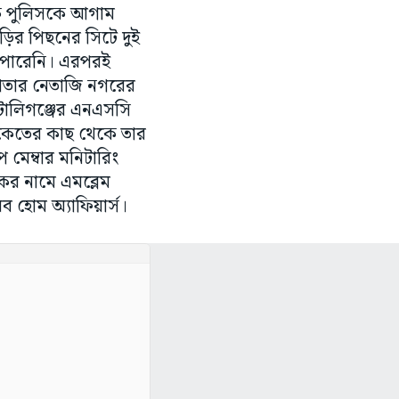
কে পুলিসকে আগাম
াড়ির পিছনের সিটে দুই
তে পারেনি। এরপরই
কাতার নেতাজি নগরের
 টালিগঞ্জের এনএসসি
িকেতের কাছ থেকে তার
প মেম্বার মনিটারিং
াকের নামে এমব্লেম
অব হোম অ্যাফিয়ার্স।