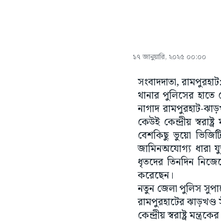
১৭ জানুয়ারি, ২০২৫ ০০:০০
সংবাদদাতা, রামপুরহাট: 
থানার পুলিসের হাতে 
নাগাদ রামপুরহাট-ঝাড়খ
কেউই কেন্দ্রীয় স্বরা
বেশকিছু ভুয়ো ভিজিট
জামিনঅযোগ্য ধারা 
ধৃতদের তিনদিন নিজে
করেছেন।
নতুন জেলা পুলিস সুপ
রামপুরহাটের ঝাড়খণ্ড 
কেন্দ্রীয় স্বরাষ্ট্র ম