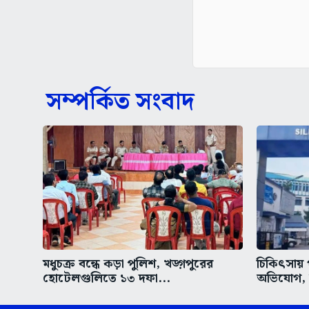
সম্পর্কিত সংবাদ
মধুচক্র বন্ধে কড়া পুলিশ, খড়্গপুরের
চিকিৎসায় 
হোটেলগুলিতে ১৩ দফা...
অভিযোগ, উ