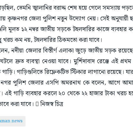
ছিল, তেমনি জ্বালানির বরাদ্দ শেষ হয়ে গেলে সমস্যায় পড়ত
য় কৃষ্ণনগর জেলা পুলিশ নতুন উদ্যোগ নেয়। সেই অনুযায়ী ছ’ট
গুলি মূলত ১২ নম্বর জাতীয় সড়কে টহলদারির কাজে ব্যবহার ক
ু খরচ কম নয়, টহলদারির ঠিকমতো করা যাবে।
, নদীয়া জেলার বিস্তীর্ণ এলাকা জুড়ে জাতীয় সড়ক রয়েছে
 দ্রুত ব্যবস্থা নেওয়া যাবে। মুর্শিদাবাদ রেঞ্জে এই প্রথ
ত গাড়ি। গাড়িগুলিতে রিফ্লেকটিভ স্টিকার লাগানো রয়েছে। য
ষ্ণনগর পুলিশ জেলার এসপি অমরনাথ কে বলেন, আগে আমাদের
ো। এই গাড়ি ব্যবহার করলে ২০ থেকে ২২ হাজার টাকা খরচ হ
ে করা যাবে।  নিজস্ব চিত্র
taman news