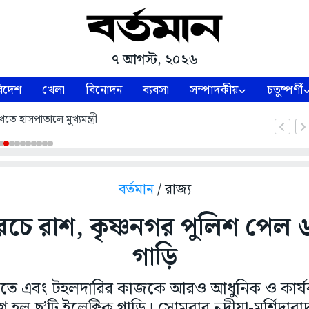
৭ আগস্ট, ২০২৬
িদেশ
খেলা
বিনোদন
ব্যবসা
সম্পাদকীয়
চতুষ্পর্ণী
তে হাসপাতালে মুখ্যমন্ত্রী
বর্তমান
/ রাজ্য
রচে রাশ, কৃষ্ণনগর পুলিশ পেল ৬ট
গাড়ি
মাতে এবং টহলদারির কাজকে আরও আধুনিক ও কার্য
হল ছ’টি ইলেক্ট্রিক গাড়ি। সোমবার নদীয়া-মুর্শিদাব