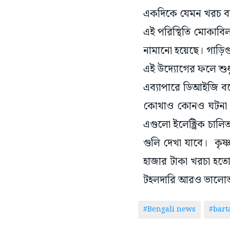
একদিকে যেমন খরচ বাড়
এই পরিস্থিতি মোকাবিলা
নামানো হয়েছে। গাড়ি
এই উদ্যোগের ফলে শুধ
এব্যাপারে ডিআইজি বলেন
কোথাও কোনও ঘটনা ঘটলে
এগুলো ইলেক্ট্রিক চালি
গুলি দেখা যাবে। কৃ
হাজার টাকা খরচা হত
টহলদারি আরও ভালোভাব
#Bengali news
#bar