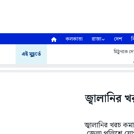
কলকাতা
রাজ্য
দেশ
ব
মিঠুনকে দেখ
এই মুহূর্তে
জ্বালানির খ
জ্বালানির খরচ ক
জেলা পুলিশে যোগ 