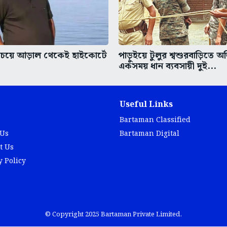
চেয়ে আড়াল থেকেই হাইকোর্টে
পাড়ুইয়ে টুলুর শ্বশুরবাড়িতে অ
একসময় ধান ব্যবসায়ী দুই...
Useful Links
Bartaman Classified
 Us
Bartaman Digital
t Us
y Policy
© Copyright 2025 Bartaman Private Limited.