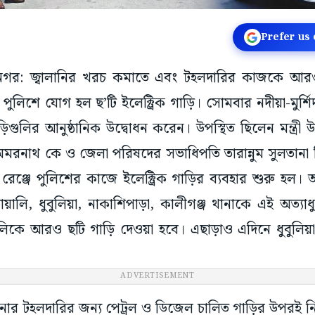
Prefer us
কৃষ্ণনগর: জ্বালানির খরচ কমাতে এবং টহলদারির কাজকে আ
ুলিশে যোগ হল ছ’টি ইলেক্ট্রিক গাড়ি। সোমবার নদীয়া-মুর্শ
গুলির আনুষ্ঠানিক উদ্বোধন করেন। উপস্থিত ছিলেন মন্ত্রী উজ্
রনাথ কে ও জেলা পরিষদের সভাধিপতি তারান্নুম সুলতানা ম
বাদ রেঞ্জে পুলিশের কাজে ইলেক্ট্রিক গাড়ির ব্যবহার শুরু 
়ালি, ধুবুলিয়া, নাকাশিপাড়া, কালীগঞ্জ থানাকে এই অত্যাধু
ুলিকে আরও ছটি গাড়ি দেওয়া হবে। এছাড়াও এদিনে ধুবুলিয
ADVERTISEMENT
ন থানার টহলদারির জন্য পেট্রল ও ডিজেল চালিত গাড়ির উপরই