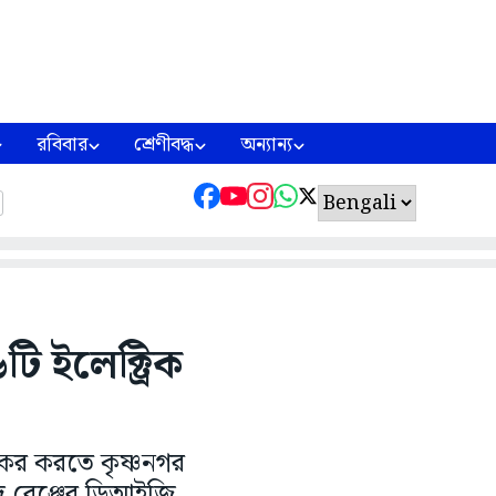
রবিবার
শ্রেণীবদ্ধ
অন্যান্য
ি ইলেক্ট্রিক
কর করতে কৃষ্ণনগর
াদ রেঞ্জের ডিআইজি