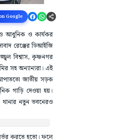
 on Google
রও আধুনিক ও কার্যকর
িদাবাদ রেঞ্জের ডিআইজি
জ্বল বিশ্বাস, কৃষ্ণনগর
ির সহ অন্যান্যরা। এই
হল। আপাততো জাতীয় সড়ক
নিক গাড়ি দেওয়া হয়।‌
়া থানার নতুন ভবনেরও
 নির্ভর করতে হতো। ফলে