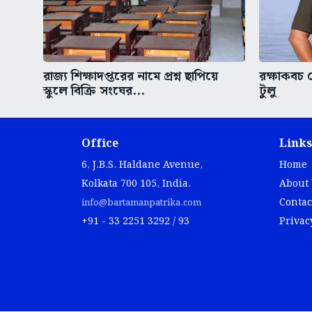
রাজ্য শিক্ষাদপ্তরের নামে প্রশ্ন ছাপিয়ে
রক্ষাকবচ 
স্কুলে বিক্রি সংঘের...
টুলু
Office
Links
6, J.B.S. Haldane Avenue,
Home
Kolkata 700 105, India.
About
Contac
info@bartamanpatrika.com
+91 - 33 2251 3292 / 93
Privac