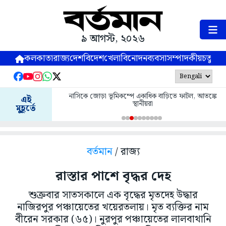
৯ আগস্ট, ২০২৬
কলকাতা
রাজ্য
দেশ
বিদেশ
খেলা
বিনোদন
ব্যবসা
সম্পাদকীয়
চতুষ্পর্ণ
নাসিকে জোড়া ভূমিকম্পে একাধিক বাড়িতে ফাটল, আতঙ্কে
এই
স্থানীয়রা
মুহূর্তে
বর্তমান
/ রাজ্য
রাস্তার পাশে বৃদ্ধর দেহ
শুক্রবার সাতসকালে এক বৃদ্ধের মৃতদেহ উদ্ধার
নাজিরপুর পঞ্চায়েতের খয়েরতলায়। মৃত ব্যক্তির নাম
বীরেন সরকার (৬৫)। নুরপুর পঞ্চায়েতের লালবাথানি