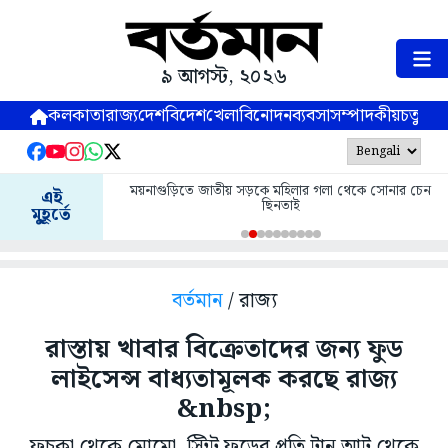
৯ আগস্ট, ২০২৬
কলকাতা
রাজ্য
দেশ
বিদেশ
খেলা
বিনোদন
ব্যবসা
সম্পাদকীয়
চতুষ্পর্ণ
ময়নাগুড়িতে জাতীয় সড়কে মহিলার গলা থেকে সোনার চেন
এই
ছিনতাই
মুহূর্তে
বর্তমান
/ রাজ্য
রাস্তায় খাবার বিক্রেতাদের জন্য ফুড
লাইসেন্স বাধ্যতামূলক করছে রাজ্য
&nbsp;
ফুচকা থেকে মোমো, স্ট্রিট ফুডের প্রতি টান আট থেকে