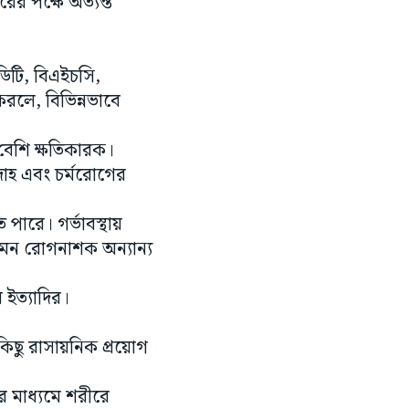
ের পক্ষে অত্যন্ত
িটি, বিএইচসি,
করলে, বিভিন্নভাবে
 বেশি ক্ষতিকারক।
াহ এবং চর্মরোগের
পারে। গর্ভাবস্থায়
এমন রোগনাশক অন্যান্য
 ইত্যাদির।
।
িছু রাসায়নিক প্রয়োগ
 মাধ্যমে শরীরে