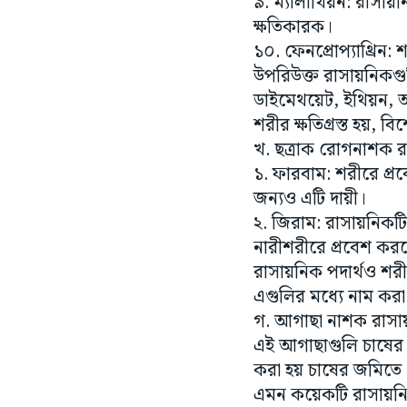
৯. ম্যালাথিয়ন: রাসায়ন
ক্ষতিকারক।
১০. ফেনপ্রোপ্যাথ্রিন
উপরিউক্ত রাসায়নিকগ
ডাইমেথয়েট, ইথিয়ন, অ্য
শরীর ক্ষতিগ্রস্ত হয়, 
খ. ছত্রাক রোগনাশক 
১. ফারবাম: শরীরে প্র
জন্যও এটি দায়ী।
২. জিরাম: রাসায়নিকটি
নারীশরীরে প্রবেশ করল
রাসায়নিক পদার্থও শরী
এগুলির মধ্যে নাম করা
গ. আগাছা নাশক রাসায়
এই আগাছাগুলি চাষের 
করা হয় চাষের জমিতে
এমন কয়েকটি রাসায়নিক