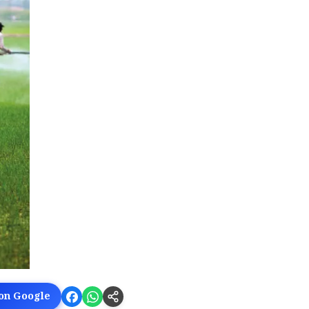
 on Google