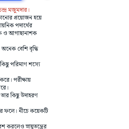
ন্দ্র মজুমদার।
ড়ানোর প্রয়োজন হয়ে
সায়নিক পদার্থের
নাশক ও আগাছানাশক
অনেক বেশি বৃদ্ধি
কিছু পরিমাণ শস্যে
 করে। পরীক্ষায়
পারে।
, তার কিছু উদাহরণ
রের ফলে। নীচে কয়েকটি
 করলেও স্নায়ুতন্ত্রের