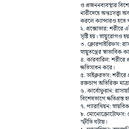
ও প্রজননব্যবস্থার বিশ
নারীদেহে অন্তঃসত্ত্বা 
করলে ক্যান্সারও হতে
২. প্রক্সোভার: শরীরে 
সৃষ্টি হয়। স্নায়ুরোগও
৩. ক্লোরপাইরিফস: রাস
স্নায়ুতন্ত্রের স্বাভাবিক
৪. কারবারিল: শরীরে প্র
ক্ষতিসাধন করে।
৫. ডাইক্লরভস: শরীরে প
রক্তচাপ অতিরিক্ত মাত্
৬. কার্বোফুরান: রাসায়নি
বিশেষভাগে ক্ষতিগ্রস্ত 
৭. প্যারাথিয়ন: স্নায়ব
৮. মোনোক্রোটোফস
স্ফীতি ঘটায়।