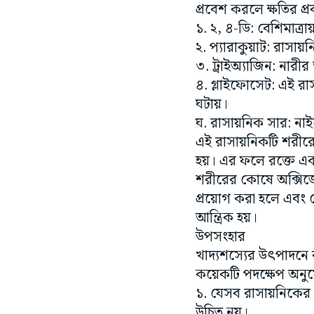
প্রবেশ করলে ক্ষতির প
১. ২, ৪-ডি: বেশিমাত্
২. প্যারাকুয়াট: রাসায়
৩. ট্রাইঅ্যাজিন: নারীর
৪. গ্লাইফোসেট: এই রাস
ঘটায়।
ঘ. রাসায়নিক সার: নাই
এই রাসায়নিকটি শরীরে 
হয়। এর ফলে রক্তে এক
শরীরের কোষে অক্সিজ
প্রয়োগ করা হলে এবং স
আন্ত্রিক হয়।
উপসংহার
খাদ্যশস্যের উৎপাদনে র
কয়েকটি পদক্ষেপ অনু
১. যেসব রাসায়নিকের ব
উচিত নয়।