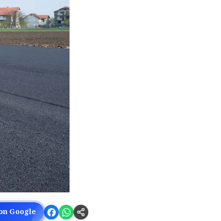
 on Google