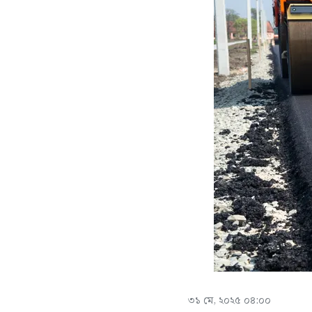
৩১ মে, ২০২৫ ০৪:০০