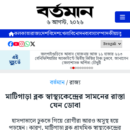
৬ আগস্ট, ২০২৬
কলকাতা
রাজ্য
দেশ
বিদেশ
খেলা
বিনোদন
ব্যবসা
সম্পাদকীয়
চতুষ্পর্ণ
জলপাইগুড়িতে আবাস যোজনায় আজ ১১ হাজার ৬১৩
এই
বেনিফিশিয়ারির অ্যাকাউন্টে দ্বিতীয় কিস্তির টাকা ঢুকবে, জানালেন
মুহূর্তে
জেলাশাসক অর্পিতা চৌধুরী
বর্তমান
/ রাজ্য
মাটিগাড়া ব্লক স্বাস্থ্যকেন্দ্রের সামনের রাস্তা
যেন ডোবা
হাসপাতালে ঢুকতে গিয়ে রোগীরা আরও অসুস্থ হয়ে
পড়ছেন। কারণ, মাটিগাড়া ব্লক প্রাথমিক স্বাস্থ্যকেন্দ্রের