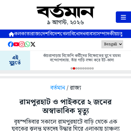
৯ আগস্ট, ২০২৬
কলকাতা
রাজ্য
দেশ
বিদেশ
খেলা
বিনোদন
ব্যবসা
সম্পাদকীয়
চতুষ্পর্ণ
কাঁচরাপাড়ায় বিজেপি কর্মীদের বিক্ষোভের মুখে মমতা
এই
বন্দ্যোপাধ্যায়, তাঁর গাড়ি লক্ষ্য করে ইট-কাদা
মুহূর্তে
বর্তমান
/ রাজ্য
রামপুরহাট ও পাইকরে ২ জনের
অস্বাভাবিক মৃত্যু
বৃহস্পতিবার সকালে রামপুরহাটে বাড়ি থেকে এক
যুবকের ঝুলন্ত মৃতদেহ উদ্ধার ঘিরে এলাকায় চাঞ্চল্য