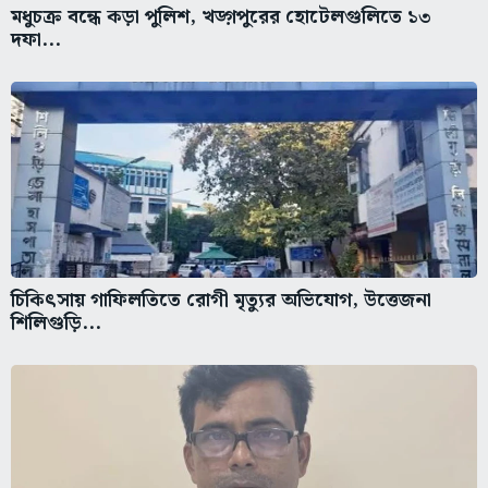
মধুচক্র বন্ধে কড়া পুলিশ, খড়্গপুরের হোটেলগুলিতে ১৩
দফা...
চিকিৎসায় গাফিলতিতে রোগী মৃত্যুর অভিযোগ, উত্তেজনা
শিলিগুড়ি...