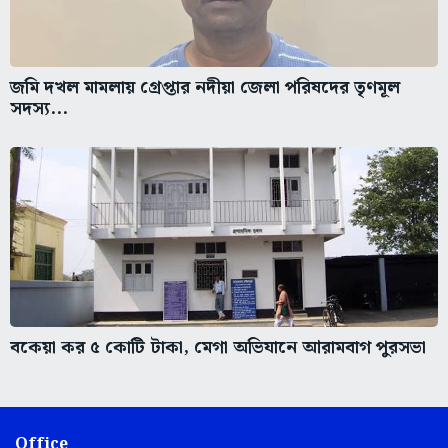
জমি দখল মামলায় গ্রেপ্তার নদীয়া জেলা পরিষদের তৃণমূল
সদস্য...
বকেয়া কর ৫ কোটি টাকা, মেগা অভিযানে আরামবাগ পুরসভা
Office